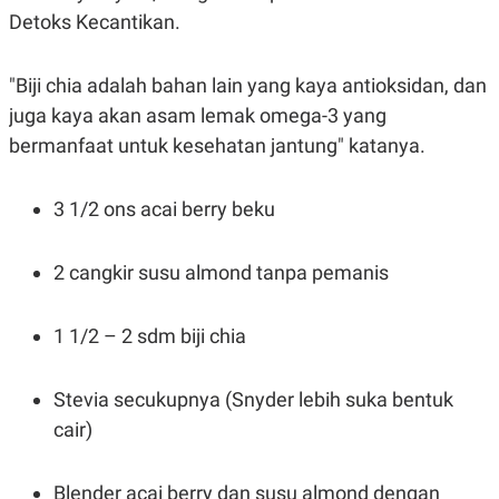
Detoks Kecantikan.
N
S
E
E
W
R
S
E
"Biji chia adalah bahan lain yang kaya antioksidan, dan
S
M
E
O
juga kaya akan asam lemak omega-3 yang
T
N
bermanfaat untuk kesehatan jantung" katanya.
U
I
P
A
A
K
3 1/2 ons acai berry beku
D
I
V
L
A
S
2 cangkir susu almond tanpa pemanis
K
O
R
1 1/2 – 2 sdm biji chia
P
O
R
A
Stevia secukupnya (Snyder lebih suka bentuk
S
I
cair)
K
N
I
A
L
T
Blender acai berry dan susu almond dengan