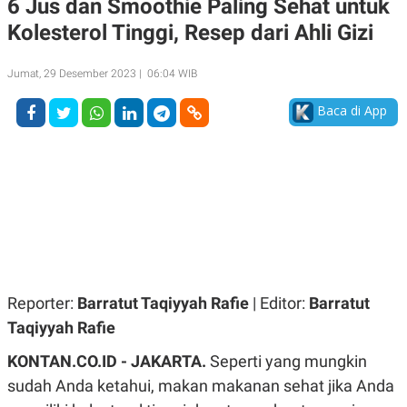
6 Jus dan Smoothie Paling Sehat untuk
A
A
Kolesterol Tinggi, Resep dari Ahli Gizi
S
L
I
K
I
Jumat, 29 Desember 2023 | 06:04 WIB
E
N
U
D
A
U
Baca di App
N
S
G
T
A
R
N
I
P
I
E
N
L
T
U
E
A
R
N
N
G
A
U
S
Reporter:
Barratut Taqiyyah Rafie
| Editor:
Barratut
S
I
A
O
Taqiyyah Rafie
H
N
A
A
KONTAN.CO.ID - JAKARTA.
Seperti yang mungkin
L
sudah Anda ketahui, makan makanan sehat jika Anda
P
R
E
E