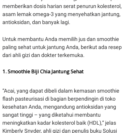
E
memberikan dosis harian serat penurun kolesterol,
R
asam lemak omega-3 yang menyehatkan jantung,
F
B
O
U
antioksidan, dan banyak lagi.
K
S
U
I
S
N
E
Untuk membantu Anda memilih jus dan smoothie
S
paling sehat untuk jantung Anda, berikut ada resep
S
I
dari ahli gizi dan dokter terkemuka.
N
S
I
1. Smoothie Biji Chia Jantung Sehat
G
H
T
S
B
“Acai, yang dapat dibeli dalam kemasan smoothie
T
E
O
L
flash pasteurisasi di bagian berpendingin di toko
C
A
kesehatan Anda, mengandung antioksidan yang
K
N
S
J
sangat tinggi – yang diketahui membantu
E
A
T
O
meningkatkan kadar kolesterol baik (HDL),” jelas
U
N
Kimberly Snyder, ahli gizi dan penulis buku Solusi
P