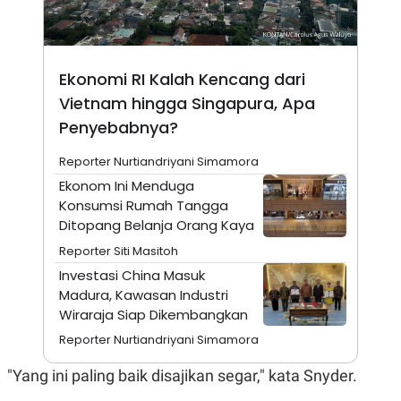
S
A
A
G
T
E
D
S
A
Ekonomi RI Kalah Kencang dari
T
A
Vietnam hingga Singapura, Apa
K
L
Penyebabnya?
O
I
N
P
T
S
Reporter Nurtiandriyani Simamora
A
U
Ekonom Ini Menduga
N
S
T
Konsumsi Rumah Tangga
V
Ditopang Belanja Orang Kaya
Reporter Siti Masitoh
JARINGAN
Investasi China Masuk
Madura, Kawasan Industri
K
P
Wiraraja Siap Dikembangkan
O
R
N
E
Reporter Nurtiandriyani Simamora
T
S
A
S
"Yang ini paling baik disajikan segar," kata Snyder.
N
R
A
E