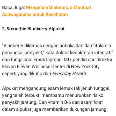
C
L
A
E
Baca Juga:
Mengelola Diabetes, 5 Manfaat
D
A
E
S
Ashwagandha untuk Kesehatan
M
E
Y
.
I
2. Smoothie Blueberry-Alpukat
D
L
K
A
I
"Blueberry dikemas dengan antioksidan dan fitokimia
N
N
G
E
penangkal penyakit," kata dokter kedokteran integratif
G
R
A
J
dan fungsional Frank Lipman, MD, pendiri dan direktur
N
A
Eleven Eleven Wellness Center di New York City
A
E
N
M
seperti yang dikutip dari
Everyday Health.
C
I
E
T
T
E
A
N
Alpukat mengandung asam lemak tak jenuh tunggal,
K
yang telah terbukti membantu menurunkan risiko
E
A
penyakit jantung. Dan vitamin B-6 dan asam folat
P
D
A
V
dalam alpukat juga memberikan dukungan jantung.
P
E
E
R