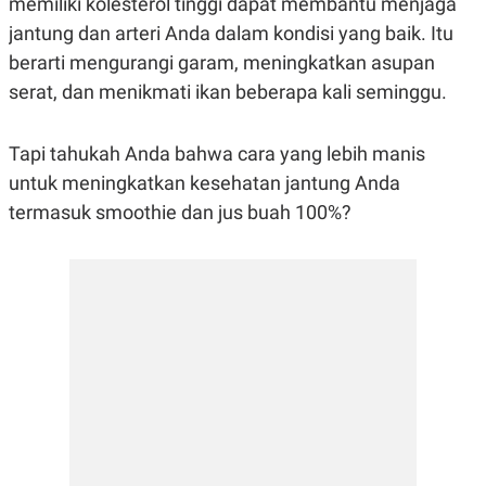
memiliki kolesterol tinggi dapat membantu menjaga
R
G
jantung dan arteri Anda dalam kondisi yang baik. Itu
S
I
O
O
berarti mengurangi garam, meningkatkan asupan
N
N
A
A
serat, dan menikmati ikan beberapa kali seminggu.
L
L
F
I
Tapi tahukah Anda bahwa cara yang lebih manis
N
A
untuk meningkatkan kesehatan jantung Anda
N
C
termasuk smoothie dan jus buah 100%?
E
Y
C
A
A
N
R
G
I
T
T
E
A
R
H
.
U
.
.
K
L
E
I
S
F