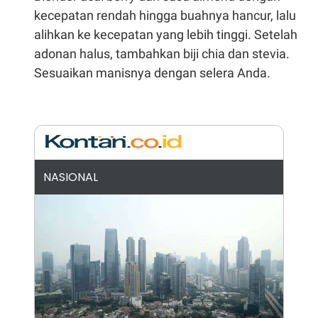
A
I
kecepatan rendah hingga buahnya hancur, lalu
S
V
K
E
alihkan ke kecepatan yang lebih tinggi. Setelah
E
M
adonan halus, tambahkan biji chia dan stevia.
E
Sesuaikan manisnya dengan selera Anda.
N
T
E
R
I
A
N
L
E
NASIONAL
S
T
A
R
I
KANAL
P
I
U
M