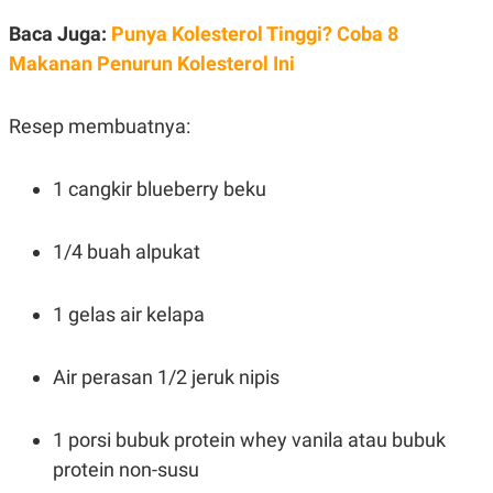
R
T
I
Baca Juga:
Punya Kolesterol Tinggi? Coba 8
S
Makanan Penurun Kolesterol Ini
I
N
G
Resep membuatnya:
K
G
M
E
1 cangkir blueberry beku
D
I
A
1/4 buah alpukat
.
I
D
1 gelas air kelapa
SITEMAP
PROFILE
TERM
Air perasan 1/2 jeruk nipis
OF
USE
PEDOMAN
1 porsi bubuk protein whey vanila atau bubuk
PEMBERITAAN
SIBER
protein non-susu
PRIVACY