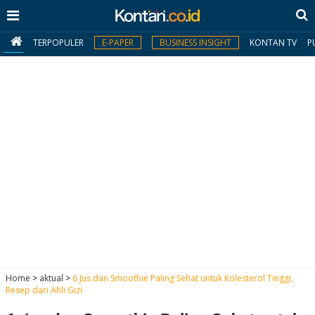
TERPOPULER
E-PAPER
BUSINESS INSIGHT
KONTAN TV
P
MY
KONTAN
Daftar
Masuk
BERITA
I
N
N
A
Home
>
aktual
>
6 Jus dan Smoothie Paling Sehat untuk Kolesterol Tinggi,
V
S
Resep dari Ahli Gizi
E
I
S
O
T
N