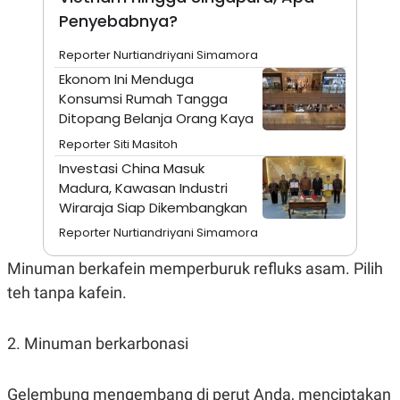
A
I
Penyebabnya?
S
V
K
E
E
Reporter Nurtiandriyani Simamora
M
E
Ekonom Ini Menduga
N
Konsumsi Rumah Tangga
T
Ditopang Belanja Orang Kaya
E
R
Reporter Siti Masitoh
I
A
Investasi China Masuk
N
Madura, Kawasan Industri
L
Wiraraja Siap Dikembangkan
E
S
Reporter Nurtiandriyani Simamora
T
A
Minuman berkafein memperburuk refluks asam. Pilih
R
I
teh tanpa kafein.
KANAL
2. Minuman berkarbonasi
P
I
U
M
Gelembung mengembang di perut Anda, menciptakan