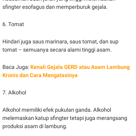
C
L
sfingter esofagus dan memperburuk gejala.
A
E
D
A
E
S
M
E
6. Tomat
Y
.
I
D
Hindari juga saus marinara, saus tomat, dan sup
L
K
A
I
tomat – semuanya secara alami tinggi asam.
N
N
G
E
G
R
Baca Juga:
Kenali Gejala GERD atau Asam Lambung
A
J
N
A
Kronis dan Cara Mengatasinya
A
E
N
M
C
I
7. Alkohol
E
T
T
E
A
N
K
Alkohol memiliki efek pukulan ganda. Alkohol
E
A
melemaskan katup sfingter tetapi juga merangsang
P
D
A
V
produksi asam di lambung.
P
E
E
R