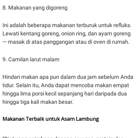
R
T
8. Makanan yang digoreng
I
S
I
N
Ini adalah beberapa makanan terburuk untuk refluks.
G
Lewati kentang goreng, onion ring, dan ayam goreng
K
G
— masak di atas panggangan atau di oven di rumah.
M
E
D
9. Camilan larut malam
I
A
.
I
Hindari makan apa pun dalam dua jam sebelum Anda
D
tidur. Selain itu, Anda dapat mencoba makan empat
hingga lima porsi kecil sepanjang hari daripada dua
hingga tiga kali makan besar.
SITEMAP
PROFILE
TERM
OF
USE
Makanan Terbaik untuk Asam Lambung
PEDOMAN
PEMBERITAAN
SIBER
PRIVACY