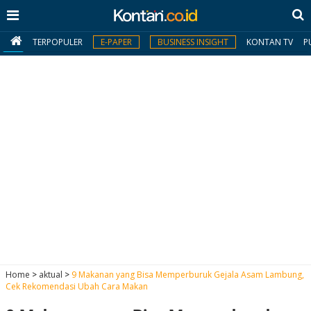
TERPOPULER
E-PAPER
BUSINESS INSIGHT
KONTAN TV
P
MY
KONTAN
Daftar
Masuk
BERITA
I
N
N
A
Home
>
aktual
>
9 Makanan yang Bisa Memperburuk Gejala Asam Lambung,
V
S
Cek Rekomendasi Ubah Cara Makan
E
I
S
O
T
N