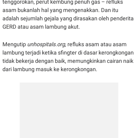
tenggorokan, perut kembung penuh gas – refluks
R
G
S
I
asam bukanlah hal yang mengenakkan. Dan itu
O
O
adalah sejumlah gejala yang dirasakan oleh penderita
N
N
A
A
GERD atau asam lambung akut.
L
L
F
I
N
Mengutip
unhospitals.org
, refluks asam atau asam
A
lambung terjadi ketika sfingter di dasar kerongkongan
N
C
tidak bekerja dengan baik, memungkinkan cairan naik
E
dari lambung masuk ke kerongkongan.
Y
C
A
A
N
R
G
I
T
T
E
A
R
H
.
U
.
.
K
L
E
I
S
F