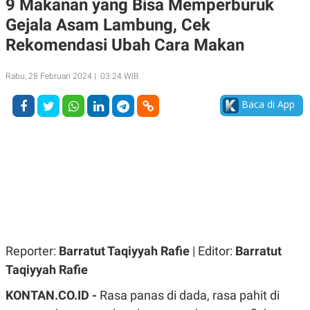
9 Makanan yang Bisa Memperburuk
A
A
Gejala Asam Lambung, Cek
S
L
I
Rekomendasi Ubah Cara Makan
K
I
E
N
U
D
Rabu, 28 Februari 2024 | 03:24 WIB
A
U
N
S
Baca di App
G
T
A
R
N
I
P
I
E
N
L
T
U
E
A
R
N
N
G
A
U
S
S
I
A
O
Reporter:
Barratut Taqiyyah Rafie
| Editor:
Barratut
H
N
A
A
Taqiyyah Rafie
L
KONTAN.CO.ID -
Rasa panas di dada, rasa pahit di
P
R
E
E