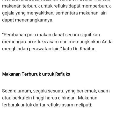
E
makanan terburuk untuk refluks dapat memperburuk
R
F
B
gejala yang menyakitkan, sementara makanan lain
O
U
dapat menenangkannya.
K
S
U
I
S
N
E
“Perubahan pola makan dapat secara signifikan
S
memengaruhi refluks asam dan memungkinkan Anda
S
I
menghindari perawatan lain,” kata Dr. Khaitan.
N
S
I
G
H
T
Makanan Terburuk untuk Refluks
S
B
T
E
O
L
C
A
Secara umum, segala sesuatu yang berlemak, asam
K
N
atau berkafein tinggi harus dihindari. Makanan
S
J
E
A
terburuk untuk daftar refluks asam meliputi:
T
O
U
N
P