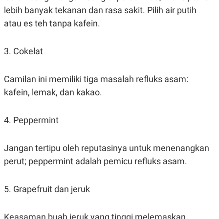
S
A
lebih banyak tekanan dan rasa sakit. Pilih air putih
A
G
T
E
atau es teh tanpa kafein.
D
S
A
T
A
3. Cokelat
K
L
O
I
Camilan ini memiliki tiga masalah refluks asam:
N
P
T
S
kafein, lemak, dan kakao.
A
U
N
S
T
V
4. Peppermint
JARINGAN
Jangan tertipu oleh reputasinya untuk menenangkan
perut; peppermint adalah pemicu refluks asam.
K
P
O
R
N
E
5. Grapefruit dan jeruk
T
S
A
S
N
R
A
E
Keasaman buah jeruk yang tinggi melemaskan