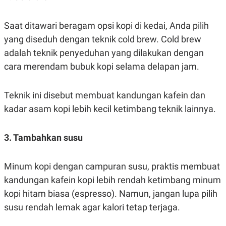
S
A
A
G
T
E
Saat ditawari beragam opsi kopi di kedai, Anda pilih
D
S
A
yang diseduh dengan teknik cold brew. Cold brew
T
A
adalah teknik penyeduhan yang dilakukan dengan
K
L
cara merendam bubuk kopi selama delapan jam.
O
I
N
P
T
S
Teknik ini disebut membuat kandungan kafein dan
A
U
N
S
kadar asam kopi lebih kecil ketimbang teknik lainnya.
T
V
3. Tambahkan susu
JARINGAN
Minum kopi dengan campuran susu, praktis membuat
K
P
kandungan kafein kopi lebih rendah ketimbang minum
O
R
N
E
kopi hitam biasa (espresso). Namun, jangan lupa pilih
T
S
A
S
susu rendah lemak agar kalori tetap terjaga.
N
R
A
E