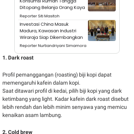
Konsumsi Rumah Tangga
A
I
S
V
Ditopang Belanja Orang Kaya
K
E
Reporter Siti Masitoh
E
M
Investasi China Masuk
E
Madura, Kawasan Industri
N
T
Wiraraja Siap Dikembangkan
E
R
Reporter Nurtiandriyani Simamora
I
A
1. Dark roast
N
L
E
Profil pemanggangan (roasting) biji kopi dapat
S
T
memengaruhi kafein dalam kopi.
A
Saat ditawari profil di kedai, pilih biji kopi yang dark
R
I
ketimbang yang light. Kadar kafein dark roast disebut
lebih rendah dan lebih minim senyawa yang memicu
KANAL
kenaikan asam lambung.
P
I
U
M
2. Cold brew