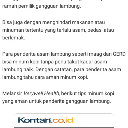
E
ramah pemilik gangguan lambung.
R
F
B
O
U
Bisa juga dengan menghindari makanan atau
K
S
U
I
minuman tertentu yang terlalu asam, pedas, atau
S
N
E
berlemak.
S
S
I
Para penderita asam lambung seperti maag dan GERD
N
S
bisa minum kopi tanpa perlu takut kadar asam
I
G
lambung naik. Dengan catatan, para penderita asam
H
lambung tahu cara aman minum kopi.
T
S
B
T
E
Melansir
Verywell Health
, berikut tips minum kopi
O
L
C
A
yang aman untuk penderita gangguan lambung.
K
N
S
J
E
A
T
O
U
N
P