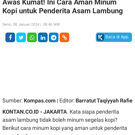
Awas Kumat! Ini Cara Aman Minum
A
A
Kopi untuk Penderita Asam Lambung
S
L
I
K
I
Senin, 08 Januari 2024 | 08:46 WIB
E
N
U
D
A
U
Baca di App
N
S
G
T
A
R
N
I
P
I
E
N
L
T
U
E
A
R
N
N
G
A
U
S
Sumber:
Kompas.com
| Editor:
Barratut Taqiyyah Rafie
S
I
A
O
KONTAN.CO.ID - JAKARTA
. Kata siapa penderita
H
N
A
A
asam lambung tidak boleh minum segelas kopi?
L
Berikut cara minum kopi yang aman untuk penderita
P
R
E
E