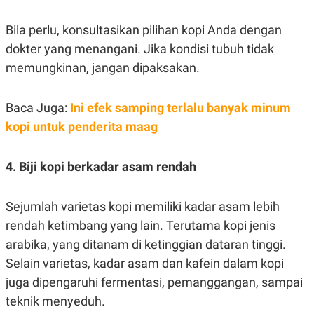
R
T
I
Bila perlu, konsultasikan pilihan kopi Anda dengan
S
I
dokter yang menangani. Jika kondisi tubuh tidak
N
G
memungkinan, jangan dipaksakan.
K
G
M
Baca Juga:
Ini efek samping terlalu banyak minum
E
kopi untuk penderita maag
D
I
A
.
4. Biji kopi berkadar asam rendah
I
D
Sejumlah varietas kopi memiliki kadar asam lebih
rendah ketimbang yang lain. Terutama kopi jenis
SITEMAP
PROFILE
TERM
arabika, yang ditanam di ketinggian dataran tinggi.
OF
USE
Selain varietas, kadar asam dan kafein dalam kopi
PEDOMAN
juga dipengaruhi fermentasi, pemanggangan, sampai
PEMBERITAAN
SIBER
teknik menyeduh.
PRIVACY