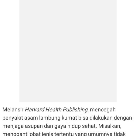
E
E
H
S
A
T
T
Y
A
L
N
E
E
A
N
N
G
A
L
L
I
I
S
S
H
I
S
E
K
X
O
E
L
C
O
U
M
T
I
V
Melansir
Harvard Health Publishing
, mencegah
E
penyakit asam lambung kumat bisa dilakukan dengan
C
O
menjaga asupan dan gaya hidup sehat. Misalkan,
R
N
mengganti obat jenis tertentu yang umumnya tidak