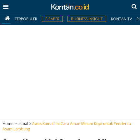
TERPOPULER
E-PAPER
BUSINESS INSIGHT
KONTAN TV
P
MY
KONTAN
Daftar
Masuk
BERITA
I
N
N
A
Home
>
aktual
>
Awas Kumat! Ini Cara Aman Minum Kopi untuk Penderita
V
S
Asam Lambung
E
I
S
O
T
N