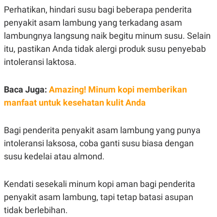
C
L
Perhatikan, hindari susu bagi beberapa penderita
A
E
D
A
penyakit asam lambung yang terkadang asam
E
S
M
E
lambungnya langsung naik begitu minum susu. Selain
Y
.
itu, pastikan Anda tidak alergi produk susu penyebab
I
D
intoleransi laktosa.
L
K
A
I
N
N
Baca Juga:
Amazing! Minum kopi memberikan
G
E
G
R
manfaat untuk kesehatan kulit Anda
A
J
N
A
A
E
Bagi penderita penyakit asam lambung yang punya
N
M
C
I
intoleransi laksosa, coba ganti susu biasa dengan
E
T
T
E
susu kedelai atau almond.
A
N
K
E
A
Kendati sesekali minum kopi aman bagi penderita
P
D
penyakit asam lambung, tapi tetap batasi asupan
A
V
P
E
tidak berlebihan.
E
R