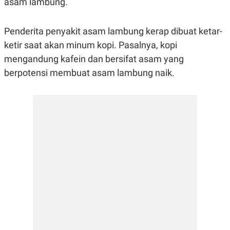
asam lambung.
R
G
S
I
O
O
Penderita penyakit asam lambung kerap dibuat ketar-
N
N
A
A
ketir saat akan minum kopi. Pasalnya, kopi
L
L
F
mengandung kafein dan bersifat asam yang
I
berpotensi membuat asam lambung naik.
N
A
N
C
E
Y
C
A
A
N
R
G
I
T
T
E
A
R
H
.
U
.
.
K
L
E
I
S
F