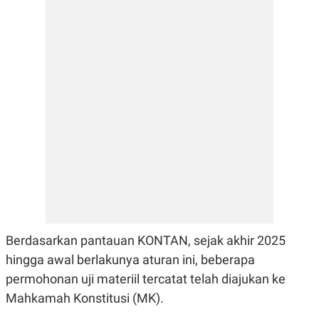
E
R
F
B
O
U
K
S
U
I
S
N
E
S
S
I
N
S
I
G
H
T
S
B
T
E
O
L
Berdasarkan pantauan KONTAN, sejak akhir 2025
C
A
K
N
hingga awal berlakunya aturan ini, beberapa
S
J
permohonan uji materiil tercatat telah diajukan ke
E
A
T
O
Mahkamah Konstitusi (MK).
U
N
P