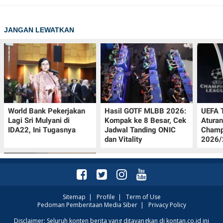
JANGAN LEWATKAN
World Bank Pekerjakan
Hasil GOTF MLBB 2026:
UEFA 
Lagi Sri Mulyani di
Kompak ke 8 Besar, Cek
Aturan
IDA22, Ini Tugasnya
Jadwal Tanding ONIC
Champ
dan Vitality
2026/2
Sitemap
|
Profile
|
Term of Use
Pedoman Pemberitaan Media Siber
|
Privacy Policy
Jadwal Persija vs Arema
Disclaimer: Seluruh konten berita yang ditayangkan di kontan.co.id ini