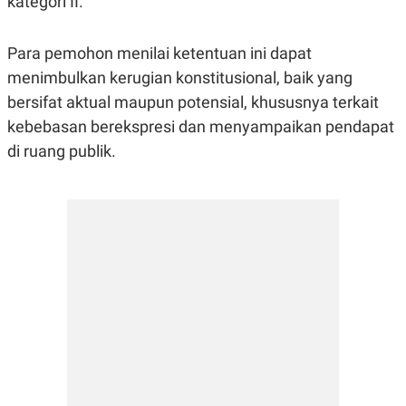
kategori II.
R
T
I
S
Para pemohon menilai ketentuan ini dapat
I
N
menimbulkan kerugian konstitusional, baik yang
G
bersifat aktual maupun potensial, khususnya terkait
K
G
kebebasan berekspresi dan menyampaikan pendapat
M
E
di ruang publik.
D
I
A
.
I
D
SITEMAP
PROFILE
TERM
OF
USE
PEDOMAN
PEMBERITAAN
SIBER
PRIVACY