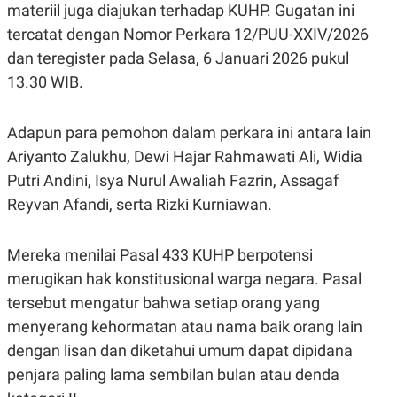
C
L
materiil juga diajukan terhadap KUHP. Gugatan ini
A
E
tercatat dengan Nomor Perkara 12/PUU-XXIV/2026
D
A
E
S
dan teregister pada Selasa, 6 Januari 2026 pukul
M
E
Y
.
13.30 WIB.
I
D
L
K
Adapun para pemohon dalam perkara ini antara lain
A
I
Ariyanto Zalukhu, Dewi Hajar Rahmawati Ali, Widia
N
N
G
E
Putri Andini, Isya Nurul Awaliah Fazrin, Assagaf
G
R
A
J
Reyvan Afandi, serta Rizki Kurniawan.
N
A
A
E
N
M
Mereka menilai Pasal 433 KUHP berpotensi
C
I
E
T
merugikan hak konstitusional warga negara. Pasal
T
E
A
N
tersebut mengatur bahwa setiap orang yang
K
menyerang kehormatan atau nama baik orang lain
E
A
P
D
dengan lisan dan diketahui umum dapat dipidana
A
V
penjara paling lama sembilan bulan atau denda
P
E
E
R