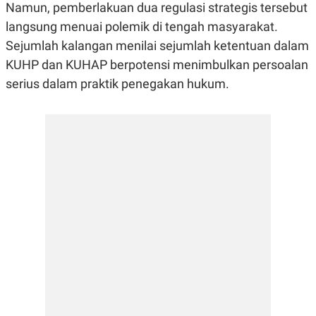
E
E
Namun, pemberlakuan dua regulasi strategis tersebut
H
S
A
T
langsung menuai polemik di tengah masyarakat.
T
Y
Sejumlah kalangan menilai sejumlah ketentuan dalam
A
L
N
E
KUHP dan KUHAP berpotensi menimbulkan persoalan
E
A
serius dalam praktik penegakan hukum.
N
N
G
A
L
L
I
I
S
S
H
I
S
E
K
X
O
E
L
C
O
U
M
T
I
V
E
C
O
R
N