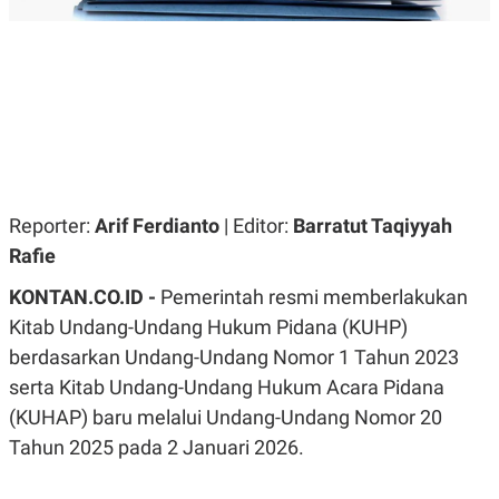
R
G
S
I
O
O
N
N
A
A
L
L
F
I
N
A
N
C
Reporter:
Arif Ferdianto
| Editor:
Barratut Taqiyyah
E
Rafie
Y
C
A
A
N
R
KONTAN.CO.ID -
Pemerintah resmi memberlakukan
G
I
Kitab Undang-Undang Hukum Pidana (KUHP)
T
T
E
A
berdasarkan Undang-Undang Nomor 1 Tahun 2023
R
H
.
U
serta Kitab Undang-Undang Hukum Acara Pidana
.
(KUHAP) baru melalui Undang-Undang Nomor 20
.
Tahun 2025 pada 2 Januari 2026.
K
L
E
I
S
F