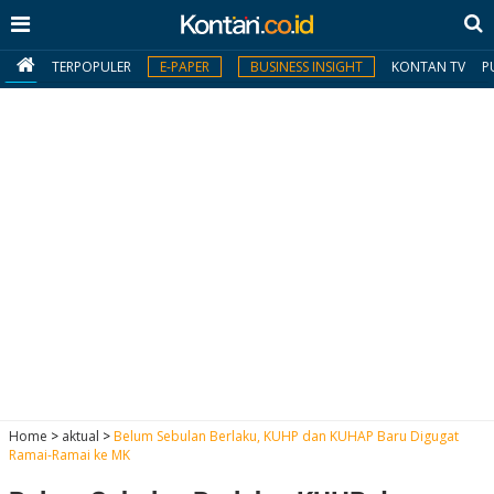
TERPOPULER
E-PAPER
BUSINESS INSIGHT
KONTAN TV
P
MY
KONTAN
Daftar
Masuk
BERITA
I
N
N
A
Home
>
aktual
>
Belum Sebulan Berlaku, KUHP dan KUHAP Baru Digugat
V
S
Ramai-Ramai ke MK
E
I
S
O
T
N