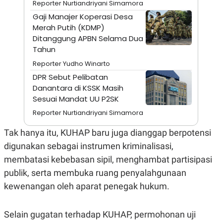
S
A
Reporter Nurtiandriyani Simamora
A
G
Gaji Manajer Koperasi Desa
T
E
D
S
Merah Putih (KDMP)
A
Ditanggung APBN Selama Dua
T
Tahun
A
Reporter Yudho Winarto
K
L
O
I
DPR Sebut Pelibatan
N
P
Danantara di KSSK Masih
T
S
A
U
Sesuai Mandat UU P2SK
N
S
T
Reporter Nurtiandriyani Simamora
V
Tak hanya itu, KUHAP baru juga dianggap berpotensi
digunakan sebagai instrumen kriminalisasi,
JARINGAN
membatasi kebebasan sipil, menghambat partisipasi
K
P
publik, serta membuka ruang penyalahgunaan
O
R
N
E
kewenangan oleh aparat penegak hukum.
T
S
A
S
N
R
Selain gugatan terhadap KUHAP, permohonan uji
A
E