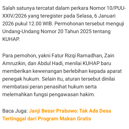
N
S
Salah satunya tercatat dalam perkara Nomor 10/PUU-
E
E
W
R
XXIV/2026 yang teregister pada Selasa, 6 Januari
S
E
2026 pukul 12.00 WIB. Permohonan tersebut menguji
S
M
E
O
Undang-Undang Nomor 20 Tahun 2025 tentang
T
N
U
I
KUHAP.
P
A
A
K
D
I
Para pemohon, yakni Fatur Rizqi Ramadhan, Zain
V
L
Amruzikin, dan Abdul Hadi, menilai KUHAP baru
A
S
memberikan kewenangan berlebihan kepada aparat
K
O
penegak hukum. Selain itu, aturan tersebut dinilai
R
membatasi peran penasihat hukum serta
P
O
melemahkan fungsi pengawasan hakim.
R
A
S
I
Baca Juga:
Janji Besar Prabowo: Tak Ada Desa
K
N
Tertinggal dari Program Makan Gratis
I
A
L
T