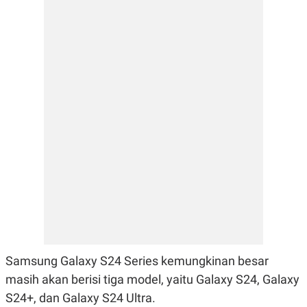
E
E
H
S
A
T
T
Y
A
L
N
E
E
A
N
N
G
A
L
L
I
I
S
S
H
I
S
E
K
X
O
E
L
C
O
U
M
T
I
V
E
Samsung Galaxy S24 Series kemungkinan besar
C
O
masih akan berisi tiga model, yaitu Galaxy S24, Galaxy
R
S24+, dan Galaxy S24 Ultra.
N