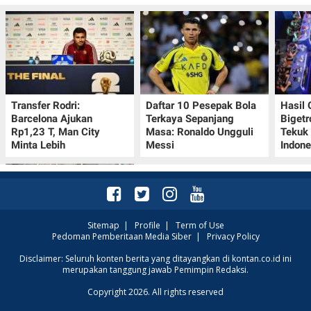
Transfer Rodri:
Daftar 10 Pesepak Bola
Hasil
Barcelona Ajukan
Terkaya Sepanjang
Bigetr
Rp1,23 T, Man City
Masa: Ronaldo Ungguli
Tekuk 
Minta Lebih
Messi
Indone
Sitemap
|
Profile
|
Term of Use
Pedoman Pemberitaan Media Siber
|
Privacy Policy
Kalender Lunar China
Disclaimer: Seluruh konten berita yang ditayangkan di kontan.co.id ini
merupakan tanggung jawab Pemimpin Redaksi.
10-16 Agustus 2026:
Catat Hari Baik dan
Copyright 2026. All rights reserved
Pantangannya