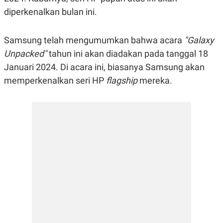
R
G
diperkenalkan bulan ini.
S
I
O
O
N
N
A
A
Samsung telah mengumumkan bahwa acara
"Galaxy
L
L
Unpacked"
tahun ini akan diadakan pada tanggal 18
F
I
Januari 2024. Di acara ini, biasanya Samsung akan
N
A
memperkenalkan seri HP
flagship
mereka.
N
C
E
Y
C
A
A
N
R
G
I
T
T
E
A
R
H
.
U
.
.
K
L
E
I
S
F