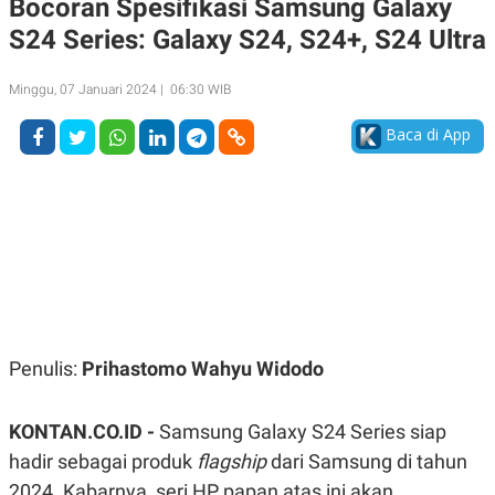
Bocoran Spesifikasi Samsung Galaxy
A
A
S24 Series: Galaxy S24, S24+, S24 Ultra
S
L
I
K
I
Minggu, 07 Januari 2024 | 06:30 WIB
E
N
U
D
A
U
Baca di App
N
S
G
T
A
R
N
I
P
I
E
N
L
T
U
E
A
R
N
N
G
A
U
S
Penulis:
Prihastomo Wahyu Widodo
S
I
A
O
H
N
A
A
KONTAN.CO.ID -
Samsung Galaxy S24 Series siap
L
hadir sebagai produk
flagship
dari Samsung di tahun
P
R
2024. Kabarnya, seri HP papan atas ini akan
E
E