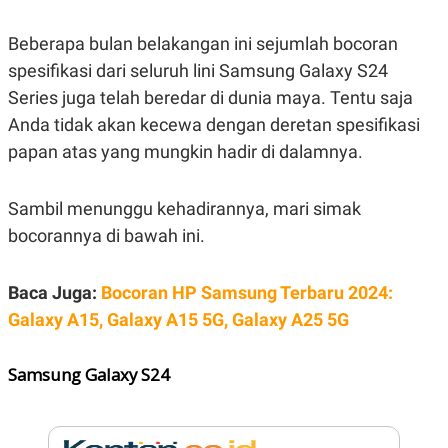
E
R
Beberapa bulan belakangan ini sejumlah bocoran
F
B
O
U
spesifikasi dari seluruh lini Samsung Galaxy S24
K
S
U
I
Series juga telah beredar di dunia maya. Tentu saja
S
N
Anda tidak akan kecewa dengan deretan spesifikasi
E
S
papan atas yang mungkin hadir di dalamnya.
S
I
N
Sambil menunggu kehadirannya, mari simak
S
I
bocorannya di bawah ini.
G
H
T
Baca Juga:
Bocoran HP Samsung Terbaru 2024:
S
B
T
E
Galaxy A15, Galaxy A15 5G, Galaxy A25 5G
O
L
C
A
K
N
Samsung Galaxy S24
S
J
E
A
T
O
U
N
P