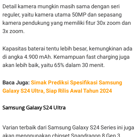
R
T
Detail kamera mungkin masih sama dengan seri
I
S
reguler, yaitu kamera utama 50MP dan sepasang
I
kamera pendukung yang memiliki fitur 30x zoom dan
N
G
3x zoom.
K
G
M
Kapasitas baterai tentu lebih besar, kemungkinan ada
E
D
di angka 4.900 mAh. Kemampuan fast charging juga
I
akan lebih baik, yaitu 65% dalam 30 menit.
A
.
I
D
Baca Juga:
Simak Prediksi Spesifikasi Samsung
Galaxy S24 Ultra, Siap Rilis Awal Tahun 2024
SITEMAP
PROFILE
TERM
Samsung Galaxy S24 Ultra
OF
USE
PEDOMAN
PEMBERITAAN
Varian terbaik dari Samsung Galaxy S24 Series ini juga
SIBER
akan menggunakan chipset Snapdragon 8 Gen 3.
PRIVACY