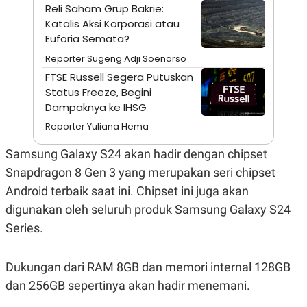
A
I
Reli Saham Grup Bakrie:
S
V
Katalis Aksi Korporasi atau
K
E
E
Euforia Semata?
M
Reporter Sugeng Adji Soenarso
E
N
FTSE Russell Segera Putuskan
T
Status Freeze, Begini
E
R
Dampaknya ke IHSG
I
A
Reporter Yuliana Hema
N
Samsung Galaxy S24 akan hadir dengan chipset
L
E
Snapdragon 8 Gen 3 yang merupakan seri chipset
S
T
Android terbaik saat ini. Chipset ini juga akan
A
digunakan oleh seluruh produk Samsung Galaxy S24
R
I
Series.
KANAL
Dukungan dari RAM 8GB dan memori internal 128GB
dan 256GB sepertinya akan hadir menemani.
P
I
U
M