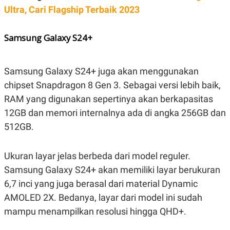
C
L
Ultra, Cari Flagship Terbaik 2023
A
E
D
A
E
S
M
E
Samsung Galaxy S24+
Y
.
I
D
Samsung Galaxy S24+ juga akan menggunakan
L
K
A
I
chipset Snapdragon 8 Gen 3. Sebagai versi lebih baik,
N
N
RAM yang digunakan sepertinya akan berkapasitas
G
E
G
R
12GB dan memori internalnya ada di angka 256GB dan
A
J
N
A
512GB.
A
E
N
M
C
I
Ukuran layar jelas berbeda dari model reguler.
E
T
T
E
Samsung Galaxy S24+ akan memiliki layar berukuran
A
N
K
6,7 inci yang juga berasal dari material Dynamic
E
A
AMOLED 2X. Bedanya, layar dari model ini sudah
P
D
A
V
mampu menampilkan resolusi hingga QHD+.
P
E
E
R