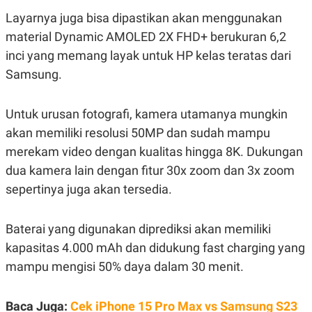
S
A
A
G
Layarnya juga bisa dipastikan akan menggunakan
T
E
material Dynamic AMOLED 2X FHD+ berukuran 6,2
D
S
A
inci yang memang layak untuk HP kelas teratas dari
T
A
Samsung.
K
L
O
I
N
P
Untuk urusan fotografi, kamera utamanya mungkin
T
S
akan memiliki resolusi 50MP dan sudah mampu
A
U
N
S
merekam video dengan kualitas hingga 8K. Dukungan
T
V
dua kamera lain dengan fitur 30x zoom dan 3x zoom
sepertinya juga akan tersedia.
JARINGAN
Baterai yang digunakan diprediksi akan memiliki
K
P
kapasitas 4.000 mAh dan didukung fast charging yang
O
R
N
E
mampu mengisi 50% daya dalam 30 menit.
T
S
A
S
N
R
A
E
Baca Juga:
Cek iPhone 15 Pro Max vs Samsung S23