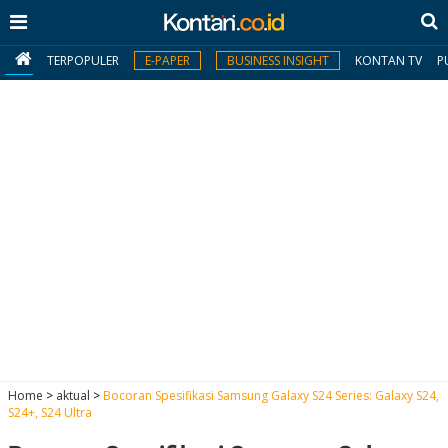
TERPOPULER
E-PAPER
BUSINESS INSIGHT
KONTAN TV
P
MY
KONTAN
Daftar
Masuk
BERITA
I
N
N
A
Home
>
aktual
>
Bocoran Spesifikasi Samsung Galaxy S24 Series: Galaxy S24,
V
S
S24+, S24 Ultra
E
I
S
O
T
N