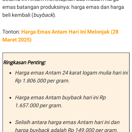
E
R
emas batangan produksinya: harga emas dan harga
F
B
beli kembali (
buyback
).
O
U
K
S
U
I
Tonton:
Harga Emas Antam Hari Ini Melonjak (28
S
N
E
Maret 2025)
S
S
I
N
S
Ringkasan Penting:
I
G
Harga emas Antam 24 karat logam mulia hari ini
H
T
Rp 1.806
.000
per gram.
S
B
T
E
O
L
Harga emas Antam buyback hari ini Rp
C
A
1.657.000
per gram.
K
N
S
J
E
A
T
O
Selisih antara harga emas Antam hari ini dan
U
N
harga buyback adalah Rp 149.000 per gram.
P