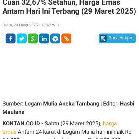
Cuan 32,67% Setahun, Harga Emas
A
A
Antam Hari Ini Terbang (29 Maret 2025)
S
L
I
K
I
Sabtu, 29 Maret 2025 | 17:42 WIB
E
N
U
D
A
U
Baca di App
N
S
G
T
A
R
N
I
P
I
E
N
L
T
U
E
A
R
N
N
G
A
U
S
Sumber:
Logam Mulia Aneka Tambang
| Editor:
Hasbi
S
I
A
O
Maulana
H
N
A
A
KONTAN.CO.ID -
Sabtu (29 Maret 2025),
harga
L
emas
Antam 24 karat di Logam Mulia hari ini naik Rp
P
R
E
E