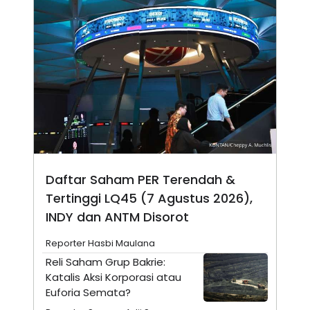
S
A
A
G
T
E
D
S
A
T
A
K
L
O
I
N
P
T
S
A
U
N
S
T
V
Daftar Saham PER Terendah &
Tertinggi LQ45 (7 Agustus 2026),
JARINGAN
INDY dan ANTM Disorot
K
P
Reporter Hasbi Maulana
O
R
N
E
Reli Saham Grup Bakrie:
T
S
Katalis Aksi Korporasi atau
A
S
N
R
Euforia Semata?
A
E