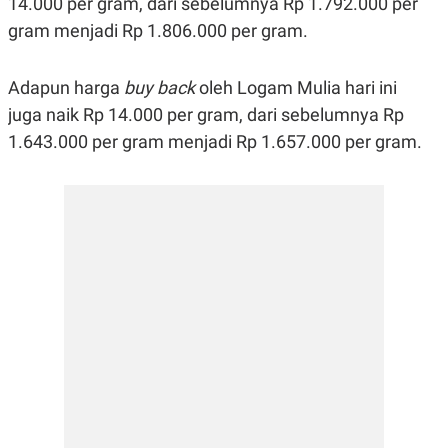
14.000 per gram, dari sebelumnya Rp 1.792.000 per
R
G
gram menjadi Rp 1.806.000 per gram.
S
I
O
O
N
N
A
A
Adapun harga
buy back
oleh Logam Mulia hari ini
L
L
F
juga naik Rp 14.000 per gram, dari sebelumnya Rp
I
1.643.000 per gram menjadi Rp 1.657.000 per gram.
N
A
N
C
E
Y
C
A
A
N
R
G
I
T
T
E
A
R
H
.
U
.
.
K
L
E
I
S
F