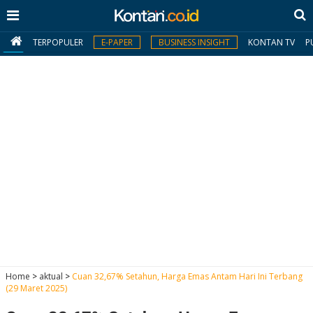
TERPOPULER
E-PAPER
BUSINESS INSIGHT
KONTAN TV
P
MY
KONTAN
Daftar
Masuk
BERITA
I
N
N
A
Home
>
aktual
>
Cuan 32,67% Setahun, Harga Emas Antam Hari Ini Terbang
V
S
(29 Maret 2025)
E
I
S
O
T
N