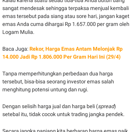
Kalau karena suatu sebab tiba-tiba Anda butuh uang
R
T
I
sangat mendesak sehingga terpaksa menjual kembali
S
emas tersebut pada siang atau sore hari, jangan kaget
I
N
emas Anda cuma dihargai Rp 1.657.000 per gram oleh
G
Logam Mulia.
K
G
M
E
Baca Juga:
Rekor, Harga Emas Antam Melonjak Rp
D
14.000 Jadi Rp 1.806.000 Per Gram Hari Ini (29/4)
I
A
.
I
Tanpa memperhitungkan perbedaan dua harga
D
tersebut, bisa-bisa seorang investor emas salah
menghitung potensi untung dan rugi.
SITEMAP
PROFILE
TERM
OF
Dengan selisih harga jual dan harga beli (
spread
)
USE
setebal itu, tidak cocok untuk trading jangka pendek.
PEDOMAN
PEMBERITAAN
SIBER
Secara jangka panjang kita berharap harga emas naik
PRIVACY