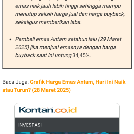
A
I
emas naik jauh lebih tinggi sehingga mampu
S
V
K
E
menutup selisih harga jual dan harga buyback,
E
M
sekaligus memberikan laba.
E
N
T
Pembeli emas Antam setahun lalu (29 Maret
E
R
2025) jika menjual emasnya dengan harga
I
A
buyback saat ini untung
34,45%
.
N
L
E
S
Baca Juga:
Grafik Harga Emas Antam, Hari Ini Naik
T
A
atau Turun? (28 Maret 2025)
R
I
KANAL
INVESTASI
P
I
U
M