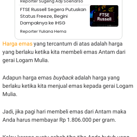
Reporter Sugeng Adji Soenarso
C
L
A
E
FTSE Russell Segera Putuskan
D
A
Status Freeze, Begini
E
S
M
E
Dampaknya ke IHSG
Y
.
I
Reporter Yuliana Hema
D
Harga emas
yang tercantum di atas adalah harga
L
K
A
I
yang berlaku ketika kita membeli emas Antam dari
N
N
G
E
gerai Logam Mulia.
G
R
A
J
N
A
Adapun harga emas
buyback
adalah harga yang
A
E
N
M
berlaku ketika kita menjual emas kepada gerai Logam
C
I
E
T
Mulia.
T
E
A
N
K
Jadi, jika pagi hari membeli emas dari Antam maka
E
A
Anda harus membayar Rp 1.806.000 per gram.
P
D
A
V
P
E
E
R