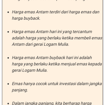
N
S
E
E
Harga emas Antam terdiri dari harga emas dan
W
R
S
E
harga buyback.
S
M
E
O
T
N
U
I
Harga emas Antam hari ini yang tercantum
P
A
adalah harga yang berlaku ketika membeli emas
A
K
Antam dari gerai Logam Mulia.
D
I
V
L
A
S
Harga emas Antam buyback hari ini adalah
K
O
harga yang berlaku ketika menjual emas kepada
R
gerai Logam Mulia.
P
O
R
A
Emas hanya cocok untuk investasi dalam jangka
S
I
panjang.
K
N
I
A
L
T
Dalam jangka panjang, kita berharap harga