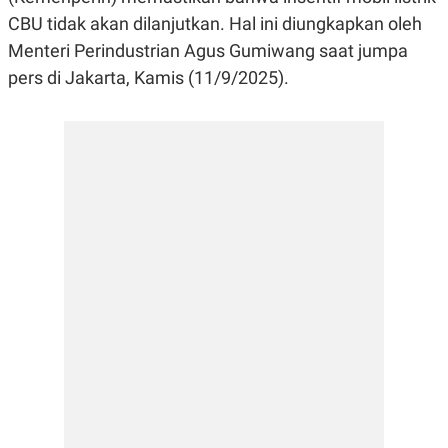
E
E
H
S
CBU tidak akan dilanjutkan. Hal ini diungkapkan oleh
A
T
T
Y
Menteri Perindustrian Agus Gumiwang saat jumpa
A
L
pers di Jakarta, Kamis (11/9/2025).
N
E
E
A
N
N
G
A
L
L
I
I
S
S
H
I
S
E
K
X
O
E
L
C
O
U
M
T
I
V
E
C
O
R
N