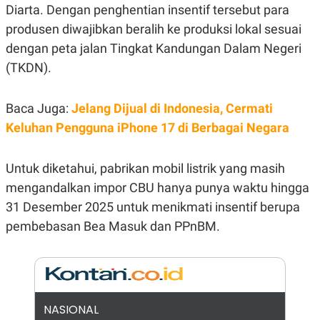
Diarta. Dengan penghentian insentif tersebut para
N
S
E
E
produsen diwajibkan beralih ke produksi lokal sesuai
W
R
dengan peta jalan Tingkat Kandungan Dalam Negeri
S
E
S
M
(TKDN).
E
O
T
N
U
I
P
A
Baca Juga:
Jelang Dijual di Indonesia, Cermati
A
K
Keluhan Pengguna iPhone 17 di Berbagai Negara
D
I
V
L
A
Untuk diketahui, pabrikan mobil listrik yang masih
S
K
mengandalkan impor CBU hanya punya waktu hingga
O
R
31 Desember 2025 untuk menikmati insentif berupa
P
pembebasan Bea Masuk dan PPnBM.
O
R
A
S
I
K
N
I
A
NASIONAL
L
T