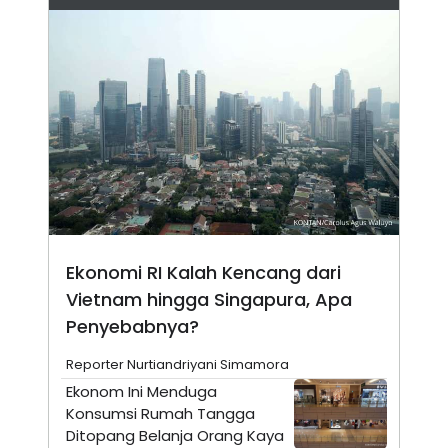
A
I
S
V
K
E
E
M
E
N
T
E
R
I
A
N
L
E
S
Ekonomi RI Kalah Kencang dari
T
A
Vietnam hingga Singapura, Apa
R
I
Penyebabnya?
Reporter Nurtiandriyani Simamora
KANAL
Ekonom Ini Menduga
Konsumsi Rumah Tangga
P
I
Ditopang Belanja Orang Kaya
U
M