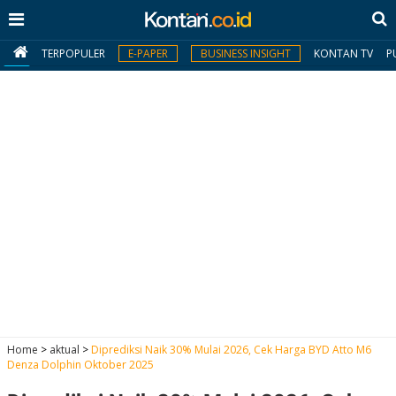
TERPOPULER
E-PAPER
BUSINESS INSIGHT
KONTAN TV
P
MY
KONTAN
Daftar
Masuk
BERITA
I
N
N
A
Home
>
aktual
>
Diprediksi Naik 30% Mulai 2026, Cek Harga BYD Atto M6
V
S
Denza Dolphin Oktober 2025
E
I
S
O
T
N