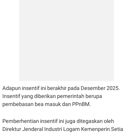
E
R
F
B
O
U
K
S
U
I
S
N
E
S
S
I
N
S
I
G
H
T
Adapun insentif ini berakhir pada Desember 2025.
S
B
T
E
Insentif yang diberikan pemerintah berupa
O
L
C
A
pembebasan bea masuk dan PPnBM.
K
N
S
J
E
A
Pemberhentian insentif ini juga ditegaskan oleh
T
O
U
N
Direktur Jenderal Industri Logam Kemenperin Setia
P