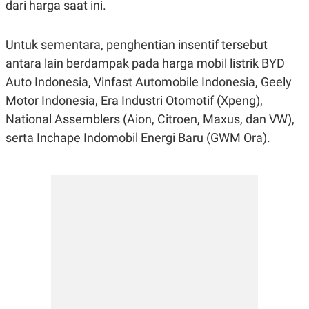
C
L
dari harga saat ini.
A
E
D
A
E
S
Untuk sementara, penghentian insentif tersebut
M
E
Y
.
antara lain berdampak pada harga mobil listrik BYD
I
Auto Indonesia, Vinfast Automobile Indonesia, Geely
D
L
K
Motor Indonesia, Era Industri Otomotif (Xpeng),
A
I
National Assemblers (Aion, Citroen, Maxus, dan VW),
N
N
G
E
serta Inchape Indomobil Energi Baru (GWM Ora).
G
R
A
J
N
A
A
E
N
M
C
I
E
T
T
E
A
N
K
E
A
P
D
A
V
P
E
E
R