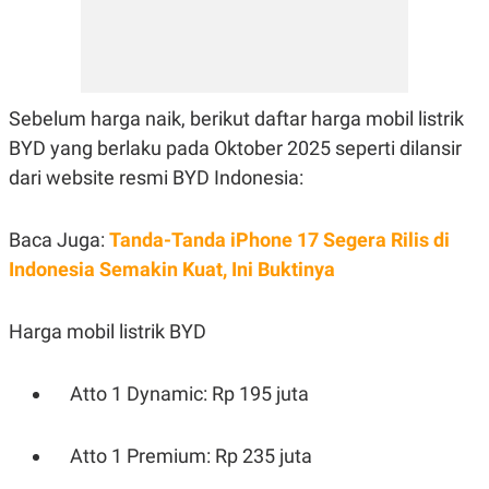
R
T
I
S
I
N
G
Sebelum harga naik, berikut daftar harga mobil listrik
K
G
BYD yang berlaku pada Oktober 2025 seperti dilansir
M
dari website resmi BYD Indonesia:
E
D
I
A
Baca Juga:
Tanda-Tanda iPhone 17 Segera Rilis di
.
I
Indonesia Semakin Kuat, Ini Buktinya
D
Harga mobil listrik BYD
SITEMAP
PROFILE
TERM
OF
Atto 1 Dynamic: Rp 195 juta
USE
PEDOMAN
PEMBERITAAN
Atto 1 Premium: Rp 235 juta
SIBER
PRIVACY