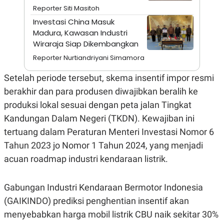
S
A
Reporter Siti Masitoh
A
G
T
E
Investasi China Masuk
D
S
Madura, Kawasan Industri
A
Wiraraja Siap Dikembangkan
T
A
Reporter Nurtiandriyani Simamora
K
L
O
I
Setelah periode tersebut, skema insentif impor resmi
N
P
T
S
berakhir dan para produsen diwajibkan beralih ke
A
U
produksi lokal sesuai dengan peta jalan Tingkat
N
S
T
Kandungan Dalam Negeri (TKDN). Kewajiban ini
V
tertuang dalam Peraturan Menteri Investasi Nomor 6
Tahun 2023 jo Nomor 1 Tahun 2024, yang menjadi
JARINGAN
acuan roadmap industri kendaraan listrik.
K
P
O
R
Gabungan Industri Kendaraan Bermotor Indonesia
N
E
T
S
(GAIKINDO) prediksi penghentian insentif akan
A
S
N
R
menyebabkan harga mobil listrik CBU naik sekitar 30%
A
E