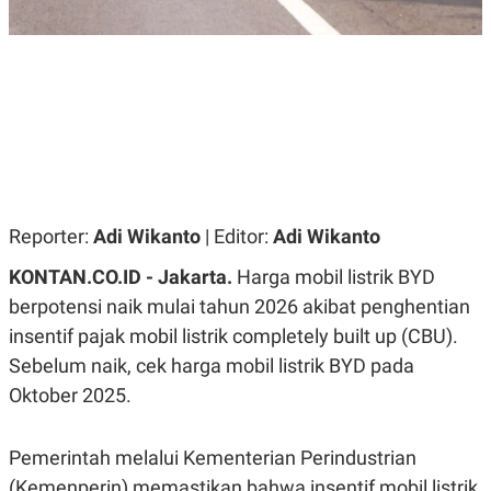
R
G
S
I
O
O
N
N
A
A
L
L
F
I
N
A
N
C
E
Reporter:
Adi Wikanto
| Editor:
Adi Wikanto
Y
C
A
A
KONTAN.CO.ID - Jakarta.
Harga mobil listrik BYD
N
R
berpotensi naik mulai tahun 2026 akibat penghentian
G
I
T
T
insentif pajak mobil listrik completely built up (CBU).
E
A
R
H
Sebelum naik, cek harga mobil listrik BYD pada
.
U
.
Oktober 2025.
.
K
L
Pemerintah melalui Kementerian Perindustrian
E
I
S
F
(Kemenperin) memastikan bahwa insentif mobil listrik