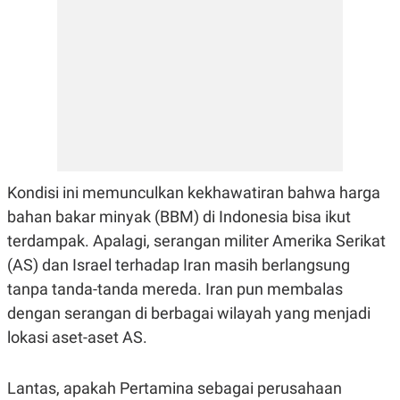
E
R
F
B
O
U
K
S
U
I
S
N
E
S
S
I
N
S
Kondisi ini memunculkan kekhawatiran bahwa harga
I
G
bahan bakar minyak (BBM) di Indonesia bisa ikut
H
terdampak. Apalagi, serangan militer Amerika Serikat
T
(AS) dan Israel terhadap Iran masih berlangsung
S
B
T
E
tanpa tanda-tanda mereda. Iran pun membalas
O
L
C
A
dengan serangan di berbagai wilayah yang menjadi
K
N
lokasi aset-aset AS.
S
J
E
A
T
O
U
N
Lantas, apakah Pertamina sebagai perusahaan
P