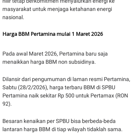
hilir tetap berkomitmen menyalurkan energi ke
R
T
I
masyarakat untuk menjaga ketahanan energi
S
nasional.
I
N
G
Harga BBM Pertamina mulai 1 Maret 2026
K
G
M
E
Pada awal Maret 2026, Pertamina baru saja
D
I
menaikkan harga BBM non subsidinya.
A
.
I
Dilansir dari pengumuman di laman resmi Pertamina,
D
Sabtu (28/2/2026), harga terbaru BBM di SPBU
Pertamina naik sekitar Rp 500 untuk Pertamax (RON
SITEMAP
PROFILE
TERM
92).
OF
USE
PEDOMAN
Besaran kenaikan per SPBU bisa berbeda-beda
PEMBERITAAN
SIBER
lantaran harga BBM di tiap wilayah tidaklah sama.
PRIVACY