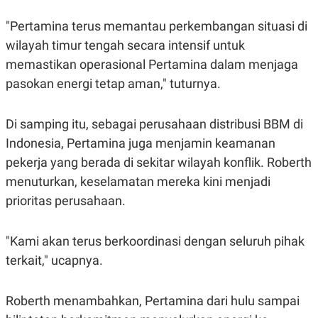
C
L
A
E
"Pertamina terus memantau perkembangan situasi di
D
A
E
S
wilayah timur tengah secara intensif untuk
M
E
Y
.
memastikan operasional Pertamina dalam menjaga
I
pasokan energi tetap aman," tuturnya.
D
L
K
A
I
Di samping itu, sebagai perusahaan distribusi BBM di
N
N
G
E
Indonesia, Pertamina juga menjamin keamanan
G
R
A
J
pekerja yang berada di sekitar wilayah konflik. Roberth
N
A
menuturkan, keselamatan mereka kini menjadi
A
E
N
M
prioritas perusahaan.
C
I
E
T
T
E
A
N
"Kami akan terus berkoordinasi dengan seluruh pihak
K
terkait," ucapnya.
E
A
P
D
A
V
Roberth menambahkan, Pertamina dari hulu sampai
P
E
E
R