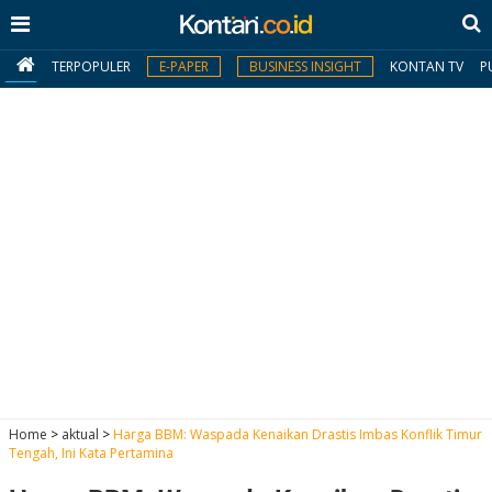
TERPOPULER
E-PAPER
BUSINESS INSIGHT
KONTAN TV
P
MY
KONTAN
Daftar
Masuk
BERITA
I
N
N
A
Home
>
aktual
>
Harga BBM: Waspada Kenaikan Drastis Imbas Konflik Timur
V
S
Tengah, Ini Kata Pertamina
E
I
S
O
T
N