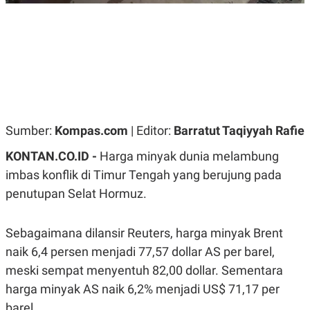
R
G
S
I
O
O
N
N
A
A
L
L
F
I
N
A
N
Sumber:
Kompas.com
| Editor:
Barratut Taqiyyah Rafie
C
E
KONTAN.CO.ID -
Harga minyak dunia melambung
Y
C
A
A
imbas konflik di Timur Tengah yang berujung pada
N
R
penutupan Selat Hormuz.
G
I
T
T
E
A
R
H
Sebagaimana dilansir Reuters, harga minyak Brent
.
U
.
naik 6,4 persen menjadi 77,57 dollar AS per barel,
.
meski sempat menyentuh 82,00 dollar. Sementara
K
L
harga minyak AS naik 6,2% menjadi US$ 71,17 per
E
I
S
F
barel.