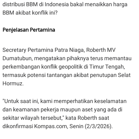
distribusi BBM di Indonesia bakal menaikkan harga
N
S
E
E
BBM akibat konflik ini?
W
R
S
E
S
M
Penjelasan Pertamina
E
O
T
N
U
I
P
A
Secretary Pertamina Patra Niaga, Roberth MV
A
K
Dumatubun, mengatakan pihaknya terus memantau
D
I
V
L
perkembangan konflik geopolitik di Timur Tengah,
A
S
termasuk potensi tantangan akibat penutupan Selat
K
Hormuz.
O
R
P
O
"Untuk saat ini, kami memperhatikan keselamatan
R
A
dan keamanan pekerja maupun aset yang ada di
S
sekitar wilayah tersebut," kata Roberth saat
I
dikonfirmasi Kompas.com, Senin (2/3/2026).
K
N
I
A
L
T