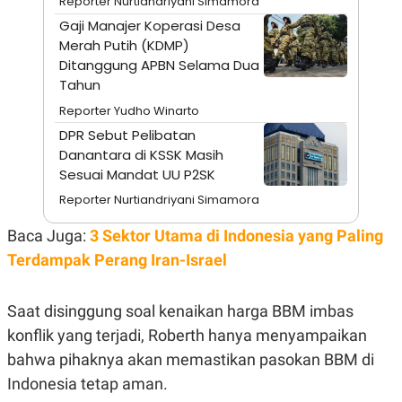
Reporter Nurtiandriyani Simamora
S
A
A
G
Gaji Manajer Koperasi Desa
T
E
Merah Putih (KDMP)
D
S
A
Ditanggung APBN Selama Dua
T
Tahun
A
Reporter Yudho Winarto
K
L
O
I
DPR Sebut Pelibatan
N
P
Danantara di KSSK Masih
T
S
A
U
Sesuai Mandat UU P2SK
N
S
Reporter Nurtiandriyani Simamora
T
V
Baca Juga:
3 Sektor Utama di Indonesia yang Paling
Terdampak Perang Iran-Israel
JARINGAN
K
P
Saat disinggung soal kenaikan harga BBM imbas
O
R
konflik yang terjadi, Roberth hanya menyampaikan
N
E
T
S
bahwa pihaknya akan memastikan pasokan BBM di
A
S
N
R
Indonesia tetap aman.
A
E