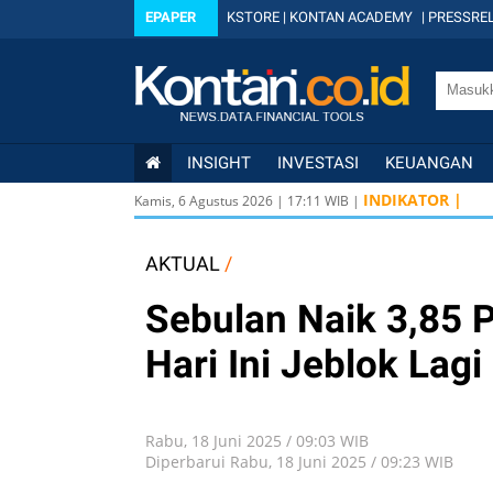
EPAPER
KSTORE
|
KONTAN ACADEMY
|
PRESSREL
INSIGHT
INVESTASI
KEUANGAN
KOMPAS100
833 
INDIKATOR |
Kamis, 6 Agustus 2026
|
17
:
11
WIB |
KOMPAS100
833 
KOMPAS100
833 
AKTUAL
/
Sebulan Naik 3,85 
Hari Ini Jeblok Lagi
Rabu, 18 Juni 2025 / 09:03 WIB
Diperbarui Rabu, 18 Juni 2025 / 09:23 WIB