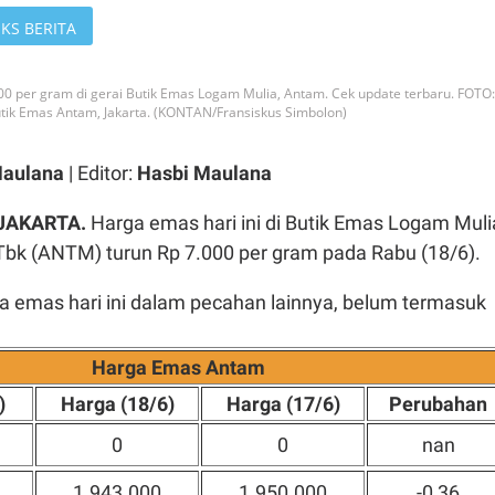
KS BERITA
000 per gram di gerai Butik Emas Logam Mulia, Antam. Cek update terbaru. FOTO:
tik Emas Antam, Jakarta. (KONTAN/Fransiskus Simbolon)
Maulana
| Editor:
Hasbi Maulana
 JAKARTA.
Harga emas hari ini di Butik Emas Logam Muli
k (ANTM) turun Rp 7.000 per gram pada Rabu (18/6).
ga emas hari ini dalam pecahan lainnya, belum termasuk
Harga Emas Antam
)
Harga (18/6)
Harga (17/6)
Perubahan
0
0
nan
1.943.000
1.950.000
-0,36