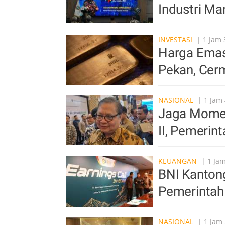
Industri Ma
INVESTASI
| 1 Jam 
Harga Emas 
Pekan, Cer
NASIONAL
| 1 Jam 
Jaga Mome
II, Pemerin
KEUANGAN
| 1 Jam
BNI Kantong
Pemerintah
NASIONAL
| 1 Jam 