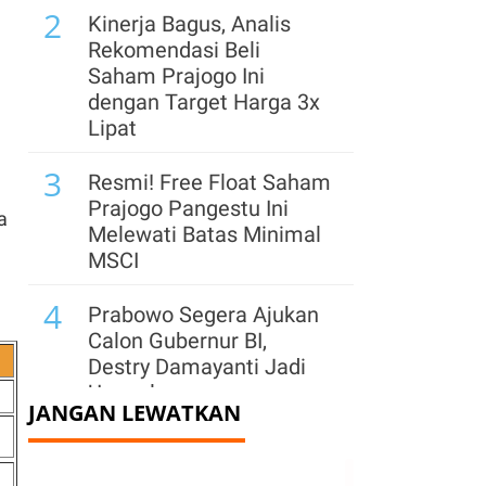
2
Kinerja Bagus, Analis
Rekomendasi Beli
Saham Prajogo Ini
dengan Target Harga 3x
Lipat
3
Resmi! Free Float Saham
Prajogo Pangestu Ini
a
Melewati Batas Minimal
MSCI
4
Prabowo Segera Ajukan
Calon Gubernur BI,
Destry Damayanti Jadi
Unggulan
JANGAN LEWATKAN
5
Jelang Rights Issue,
Hapsoro Divestasi