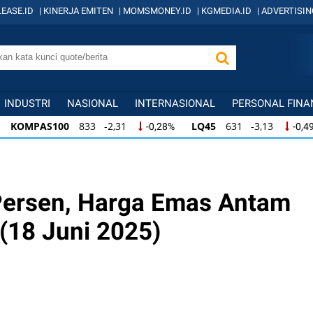
EASE.ID
|
KINERJA EMITEN
|
MOMSMONEY.ID
|
KGMEDIA.ID
|
ADVERTISIN
INDUSTRI
NASIONAL
INTERNASIONAL
PERSONAL FINA
-2,31
LQ45
631 -3,13
ISSI
219 -0,6
-0,28%
-0,49%
-2,31
LQ45
631 -3,13
ISSI
219 -0,63
-0,28%
-0,49%
-2,31
LQ45
631 -3,13
ISSI
219 -0,63
-0,28%
-0,49%
Persen, Harga Emas Antam
 (18 Juni 2025)