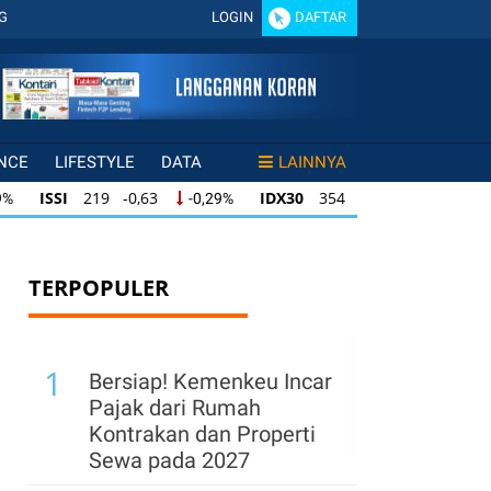
G
LOGIN
DAFTAR
NCE
LIFESTYLE
DATA
LAINNYA
3
IDX30
354 -1,64
IDXHIDIV20
433 -1
-0,29%
-0,46%
IDX30
354 -1,64
IDXHIDIV20
433 -1,5
-0,29%
-0,46%
IDX30
354 -1,64
IDXHIDIV20
433 -1,5
-0,29%
-0,46%
TERPOPULER
1
Bersiap! Kemenkeu Incar
Pajak dari Rumah
Kontrakan dan Properti
Sewa pada 2027