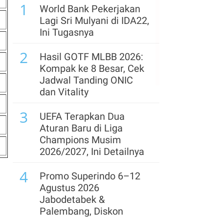
1
Saham Bukit Uluwatu
World Bank Pekerjakan
(BUVA) Rp 250 Miliar
Lagi Sri Mulyani di IDA22,
Ini Tugasnya
6
IHSG Berpotensi Lanjut
2
Koreksi Jumat (7/8),
Hasil GOTF MLBB 2026:
Cermati Saham Pilihan
Kompak ke 8 Besar, Cek
Analis
Jadwal Tanding ONIC
dan Vitality
7
Saham Karya Pacific
3
(IATA) Naik 65% Usai
UEFA Terapkan Dua
Kelar Ganti Pemilik,
Aturan Baru di Liga
Kinerja Paruh I Turun
Champions Musim
2026/2027, Ini Detailnya
8
Utang Kopdes Merah
4
Putih Rp 240 Triliun
Promo Superindo 6–12
Dibayar APBN, Cicilan
Agustus 2026
Dimulai September
Jabodetabek &
Palembang, Diskon