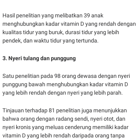
R
T
I
S
Hasil penelitian yang melibatkan 39 anak
I
N
menghubungkan kadar vitamin D yang rendah dengan
G
kualitas tidur yang buruk, durasi tidur yang lebih
K
pendek, dan waktu tidur yang tertunda.
G
M
E
D
3. Nyeri tulang dan punggung
I
A
.
Satu penelitian pada 98 orang dewasa dengan nyeri
I
D
punggung bawah menghubungkan kadar vitamin D
yang lebih rendah dengan nyeri yang lebih parah.
SITEMAP
PROFILE
TERM
OF
Tinjauan terhadap 81 penelitian juga menunjukkan
USE
bahwa orang dengan radang sendi, nyeri otot, dan
PEDOMAN
PEMBERITAAN
nyeri kronis yang meluas cenderung memiliki kadar
SIBER
vitamin D yang lebih rendah daripada orang tanpa
PRIVACY