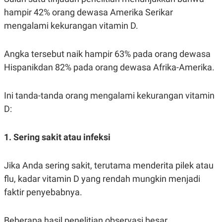
S
A
A
G
hampir 42% orang dewasa Amerika Serikar
T
E
mengalami kekurangan vitamin D.
D
S
A
T
A
Angka tersebut naik hampir 63% pada orang dewasa
K
L
Hispanikdan 82% pada orang dewasa Afrika-Amerika.
O
I
N
P
T
S
Ini tanda-tanda orang mengalami kekurangan vitamin
A
U
N
S
D:
T
V
1. Sering sakit atau infeksi
JARINGAN
Jika Anda sering sakit, terutama menderita pilek atau
K
P
O
R
flu, kadar vitamin D yang rendah mungkin menjadi
N
E
faktir penyebabnya.
T
S
A
S
N
R
A
E
Beberapa hasil penelitian observasi besar