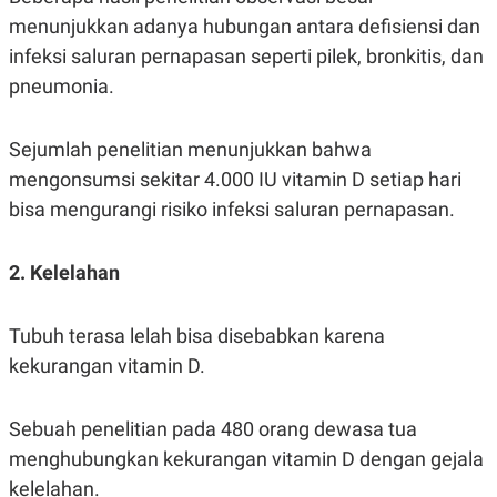
C
L
A
E
menunjukkan adanya hubungan antara defisiensi dan
D
A
infeksi saluran pernapasan seperti pilek, bronkitis, dan
E
S
M
E
pneumonia.
Y
.
I
D
Sejumlah penelitian menunjukkan bahwa
L
K
A
I
mengonsumsi sekitar 4.000 IU vitamin D setiap hari
N
N
bisa mengurangi risiko infeksi saluran pernapasan.
G
E
G
R
A
J
N
A
2. Kelelahan
A
E
N
M
C
I
Tubuh terasa lelah bisa disebabkan karena
E
T
T
E
kekurangan vitamin D.
A
N
K
E
A
Sebuah penelitian pada 480 orang dewasa tua
P
D
A
V
menghubungkan kekurangan vitamin D dengan gejala
P
E
kelelahan.
E
R