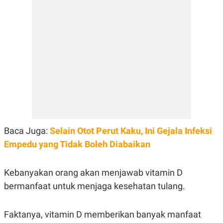
E
E
H
S
A
T
T
Y
A
L
N
E
E
A
N
N
G
A
L
L
I
I
S
S
H
I
S
E
K
Baca Juga:
X
O
Selain Otot Perut Kaku, Ini Gejala Infeksi
E
L
Empedu yang Tidak Boleh Diabaikan
C
O
U
M
T
I
Kebanyakan orang akan menjawab vitamin D
V
bermanfaat untuk menjaga kesehatan tulang.
E
C
O
R
Faktanya, vitamin D memberikan banyak manfaat
N