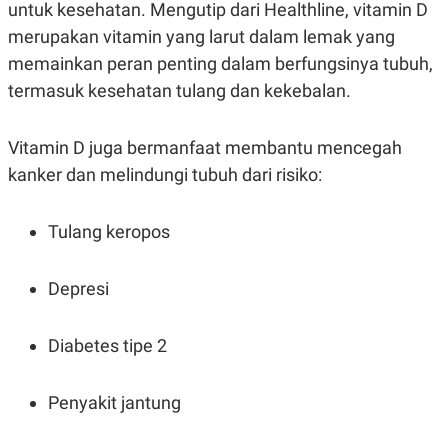
E
untuk kesehatan. Mengutip dari Healthline, vitamin D
R
merupakan vitamin yang larut dalam lemak yang
F
B
memainkan peran penting dalam berfungsinya tubuh,
O
U
K
S
termasuk kesehatan tulang dan kekebalan.
U
I
S
N
E
S
Vitamin D juga bermanfaat membantu mencegah
S
kanker dan melindungi tubuh dari risiko:
I
N
S
I
Tulang keropos
G
H
T
Depresi
S
B
T
E
O
L
Diabetes tipe 2
C
A
K
N
S
J
E
A
Penyakit jantung
T
O
U
N
P