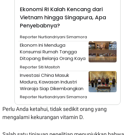
A
I
S
V
Ekonomi RI Kalah Kencang dari
K
E
Vietnam hingga Singapura, Apa
E
M
Penyebabnya?
E
N
T
Reporter Nurtiandriyani Simamora
E
Ekonom Ini Menduga
R
I
Konsumsi Rumah Tangga
A
Ditopang Belanja Orang Kaya
N
Reporter Siti Masitoh
L
E
Investasi China Masuk
S
Madura, Kawasan Industri
T
A
Wiraraja Siap Dikembangkan
R
I
Reporter Nurtiandriyani Simamora
Perlu Anda ketahui, tidak sedikit orang yang
KANAL
mengalami kekurangan vitamin D.
P
I
U
M
Salah satu tinjauan penelitian menunjukkan bahwa