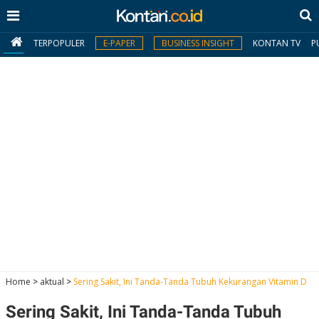
TERPOPULER
E-PAPER
BUSINESS INSIGHT
KONTAN TV
P
MY
KONTAN
Daftar
Masuk
BERITA
I
N
N
A
Home
>
aktual
>
Sering Sakit, Ini Tanda-Tanda Tubuh Kekurangan Vitamin D
V
S
E
I
S
O
Sering Sakit, Ini Tanda-Tanda Tubuh
T
N