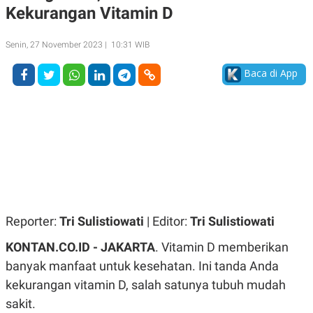
Kekurangan Vitamin D
A
A
S
L
I
Senin, 27 November 2023 | 10:31 WIB
K
I
E
N
Baca di App
U
D
A
U
N
S
G
T
A
R
N
I
P
I
E
N
L
T
U
E
A
R
N
N
G
A
Reporter:
Tri Sulistiowati
| Editor:
Tri Sulistiowati
U
S
S
I
KONTAN.CO.ID - JAKARTA
. Vitamin D memberikan
A
O
H
N
banyak manfaat untuk kesehatan. Ini tanda Anda
A
A
L
kekurangan vitamin D, salah satunya tubuh mudah
P
R
sakit.
E
E