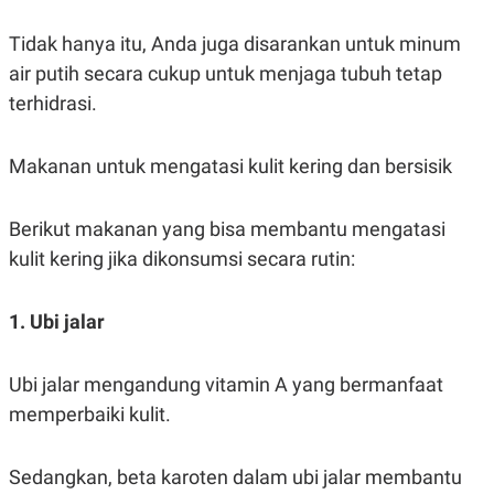
S
A
A
G
Tidak hanya itu, Anda juga disarankan untuk minum
T
E
D
S
air putih secara cukup untuk menjaga tubuh tetap
A
T
terhidrasi.
A
K
L
O
I
Makanan untuk mengatasi kulit kering dan bersisik
N
P
T
S
A
U
Berikut makanan yang bisa membantu mengatasi
N
S
T
kulit kering jika dikonsumsi secara rutin:
V
1. Ubi jalar
JARINGAN
K
P
Ubi jalar mengandung vitamin A yang bermanfaat
O
R
N
E
memperbaiki kulit.
T
S
A
S
N
R
Sedangkan, beta karoten dalam ubi jalar membantu
A
E