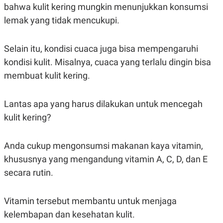
A
I
bahwa kulit kering mungkin menunjukkan konsumsi
S
V
lemak yang tidak mencukupi.
K
E
E
M
E
Selain itu, kondisi cuaca juga bisa mempengaruhi
N
T
kondisi kulit. Misalnya, cuaca yang terlalu dingin bisa
E
membuat kulit kering.
R
I
A
N
Lantas apa yang harus dilakukan untuk mencegah
L
kulit kering?
E
S
T
A
Anda cukup mengonsumsi makanan kaya vitamin,
R
khususnya yang mengandung vitamin A, C, D, dan E
I
secara rutin.
KANAL
Vitamin tersebut membantu untuk menjaga
P
I
kelembapan dan kesehatan kulit.
U
M