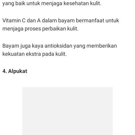
yang baik untuk menjaga kesehatan kulit.
R
T
I
S
I
Vitamin C dan A dalam bayam bermanfaat untuk
N
G
menjaga proses perbaikan kulit.
K
G
M
Bayam juga kaya antioksidan yang memberikan
E
kekuatan ekstra pada kulit.
D
I
A
.
4. Alpukat
I
D
SITEMAP
PROFILE
TERM
OF
USE
PEDOMAN
PEMBERITAAN
SIBER
PRIVACY