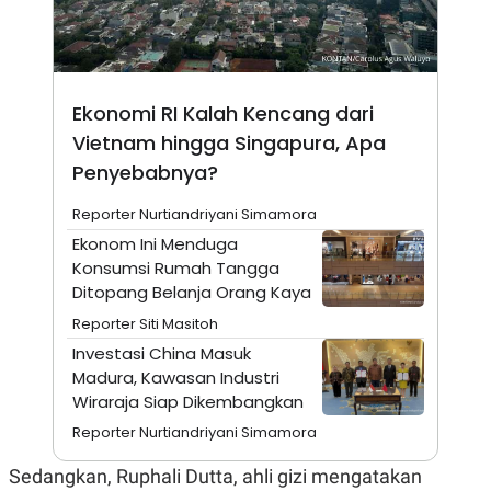
N
S
E
E
W
R
S
E
S
M
E
O
Ekonomi RI Kalah Kencang dari
T
N
Vietnam hingga Singapura, Apa
U
I
P
A
Penyebabnya?
A
K
D
I
Reporter Nurtiandriyani Simamora
V
L
A
Ekonom Ini Menduga
S
Konsumsi Rumah Tangga
K
Ditopang Belanja Orang Kaya
O
R
Reporter Siti Masitoh
P
O
Investasi China Masuk
R
Madura, Kawasan Industri
A
Wiraraja Siap Dikembangkan
S
I
Reporter Nurtiandriyani Simamora
K
N
I
A
Sedangkan, Ruphali Dutta, ahli gizi mengatakan
L
T