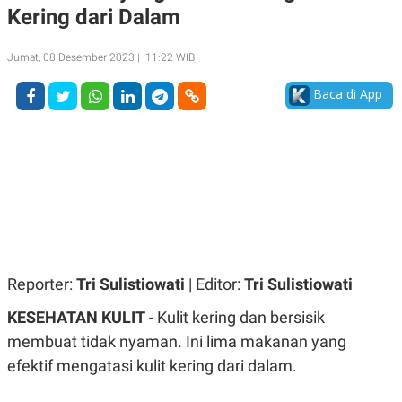
Kering dari Dalam
A
A
S
L
I
Jumat, 08 Desember 2023 | 11:22 WIB
K
I
E
N
Baca di App
U
D
A
U
N
S
G
T
A
R
N
I
P
I
E
N
L
T
U
E
A
R
N
N
G
A
Reporter:
Tri Sulistiowati
| Editor:
Tri Sulistiowati
U
S
S
I
KESEHATAN KULIT
- Kulit kering dan bersisik
A
O
H
N
membuat tidak nyaman. Ini lima makanan yang
A
A
L
efektif mengatasi kulit kering dari dalam.
P
R
E
E