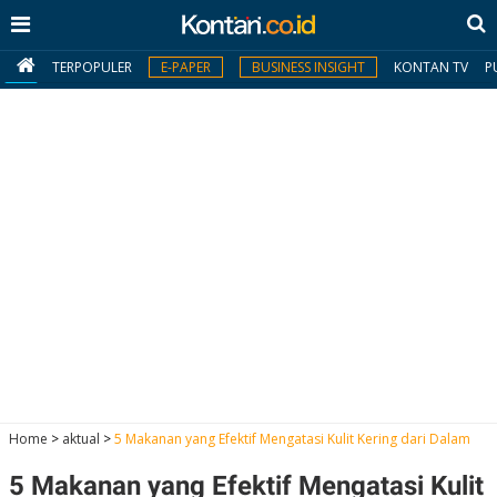
TERPOPULER
E-PAPER
BUSINESS INSIGHT
KONTAN TV
P
MY
KONTAN
Daftar
Masuk
BERITA
I
N
N
A
Home
>
aktual
>
5 Makanan yang Efektif Mengatasi Kulit Kering dari Dalam
V
S
E
I
S
O
5 Makanan yang Efektif Mengatasi Kulit
T
N