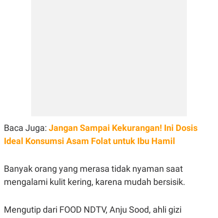
E
E
H
S
A
T
T
Y
A
L
N
E
E
A
N
N
G
A
L
L
I
I
S
S
H
I
S
E
K
Baca Juga:
X
O
Jangan Sampai Kekurangan! Ini Dosis
E
L
Ideal Konsumsi Asam Folat untuk Ibu Hamil
C
O
U
M
T
I
Banyak orang yang merasa tidak nyaman saat
V
mengalami kulit kering, karena mudah bersisik.
E
C
O
R
Mengutip dari FOOD NDTV, Anju Sood, ahli gizi
N