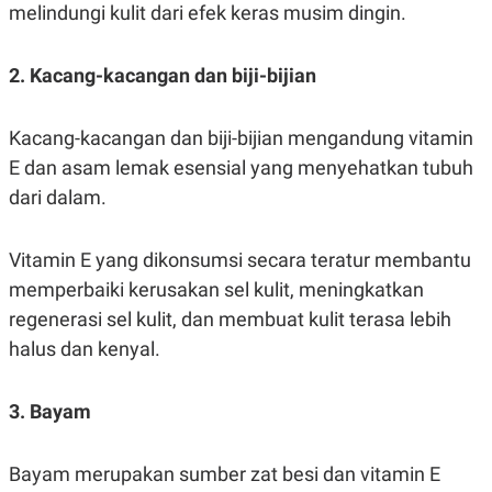
C
L
melindungi kulit dari efek keras musim dingin.
A
E
D
A
E
S
2. Kacang-kacangan dan biji-bijian
M
E
Y
.
I
D
Kacang-kacangan dan biji-bijian mengandung vitamin
L
K
E dan asam lemak esensial yang menyehatkan tubuh
A
I
N
N
dari dalam.
G
E
G
R
A
J
Vitamin E yang dikonsumsi secara teratur membantu
N
A
A
E
memperbaiki kerusakan sel kulit, meningkatkan
N
M
C
I
regenerasi sel kulit, dan membuat kulit terasa lebih
E
T
halus dan kenyal.
T
E
A
N
K
3. Bayam
E
A
P
D
A
V
P
E
Bayam merupakan sumber zat besi dan vitamin E
E
R