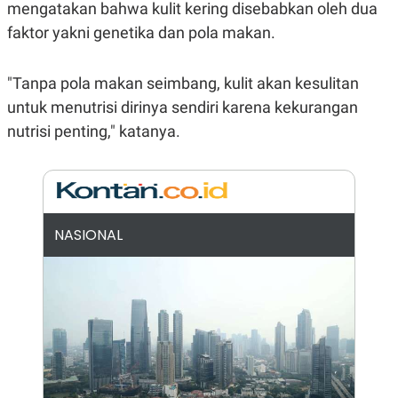
E
mengatakan bahwa kulit kering disebabkan oleh dua
R
faktor yakni genetika dan pola makan.
F
B
O
U
K
S
"Tanpa pola makan seimbang, kulit akan kesulitan
U
I
S
N
untuk menutrisi dirinya sendiri karena kekurangan
E
S
nutrisi penting," katanya.
S
I
N
S
I
G
H
NASIONAL
T
S
B
T
E
O
L
C
A
K
N
S
J
E
A
T
O
U
N
P