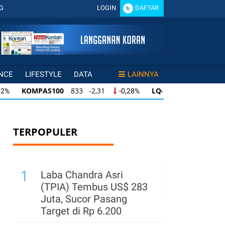
G
LOGIN
DAFTAR
NCE
LIFESTYLE
DATA
LAINNYA
KOMPAS100
833 -2,31
LQ45
631 -3,13
-0,28%
-0,49
KOMPAS100
833 -2,31
LQ45
631 -3,13
-0,28%
-0,49%
KOMPAS100
833 -2,31
LQ45
631 -3,13
-0,28%
-0,49%
TERPOPULER
1
Laba Chandra Asri
(TPIA) Tembus US$ 283
Juta, Sucor Pasang
Target di Rp 6.200