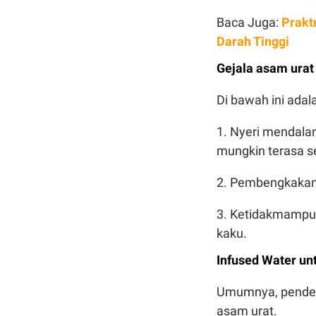
Baca Juga:
Prakt
Darah Tinggi
Gejala asam urat
Di bawah ini ada
1. Nyeri mendalam:
mungkin terasa se
2. Pembengkakan 
3. Ketidakmampua
kaku.
Infused Water un
Umumnya, pender
asam urat.