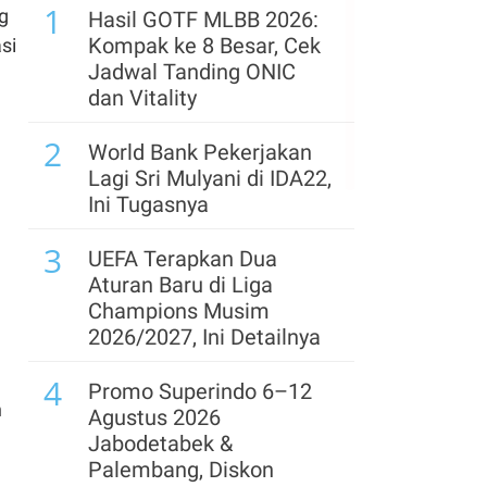
1
PGAS untuk
g
Hasil GOTF MLBB 2026:
Perdagangan Kamis
Kompak ke 8 Besar, Cek
si
(6/8)
Jadwal Tanding ONIC
dan Vitality
6
Jelang Rights Issue,
2
Hapsoro Divestasi
World Bank Pekerjakan
Saham Bukit Uluwatu
Lagi Sri Mulyani di IDA22,
(BUVA) Rp 250 Miliar
Ini Tugasnya
7
3
Proyeksi Laba & Target
UEFA Terapkan Dua
Harga Astra (ASII)
Aturan Baru di Liga
Dikerek Naik Usai Rilis
Champions Musim
Lapkeu Semester I
2026/2027, Ini Detailnya
8
4
Rupiah Berpotensi
Promo Superindo 6–12
n
Terkoreksi Kamis (6/8),
Agustus 2026
Ini Proyeksi
Jabodetabek &
Pergerakannya
Palembang, Diskon