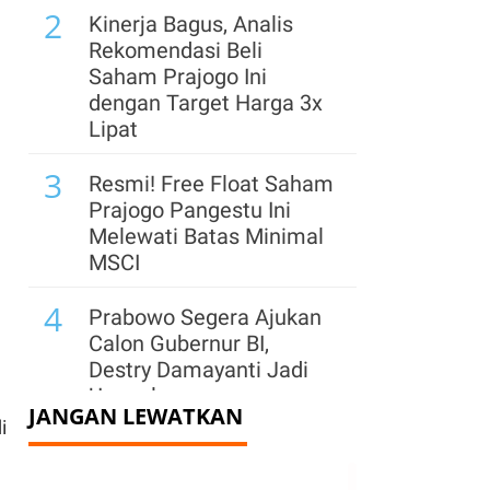
2
Kinerja Bagus, Analis
Rekomendasi Beli
Saham Prajogo Ini
dengan Target Harga 3x
Lipat
3
Resmi! Free Float Saham
Prajogo Pangestu Ini
Melewati Batas Minimal
MSCI
4
Prabowo Segera Ajukan
g
Calon Gubernur BI,
Destry Damayanti Jadi
Unggulan
JANGAN LEWATKAN
i
5
Cermati Rekomendasi
Teknikal BUMI, PWON,