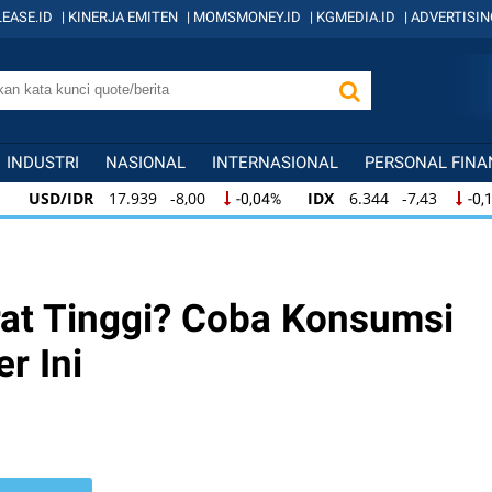
EASE.ID
|
KINERJA EMITEN
|
MOMSMONEY.ID
|
KGMEDIA.ID
|
ADVERTISIN
INDUSTRI
NASIONAL
INTERNASIONAL
PERSONAL FINA
SD/IDR
17.939 -8,00
IDX
6.344 -7,43
-0,04%
-0,12%
SD/IDR
17.939 -8,00
IDX
6.344 -7,43
-0,04%
-0,12%
SD/IDR
17.939 -8,00
IDX
6.344 -7,43
-0,04%
-0,12%
rat Tinggi? Coba Konsumsi
r Ini