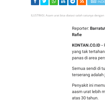
INDE
ILUSTRASI. Asam urat bisa diatasi salah satunya dengan
Reporter:
Barratu
Rafie
KONTAN.CO.ID -
yang tak tertaha
panas di area per
Semua sendi di tu
terserang adalah j
Penyakit ini mem
aasm urat lebih 
atas 30 tahun.