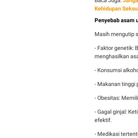
Baca Juga:
Janga
Kehidupan Seksu
Penyebab asam u
Masih mengutip s
- Faktor genetik:
menghasilkan asa
- Konsumsi alkoh
- Makanan tinggi 
- Obesitas: Memil
- Gagal ginjal: 
efektif.
- Medikasi tertent