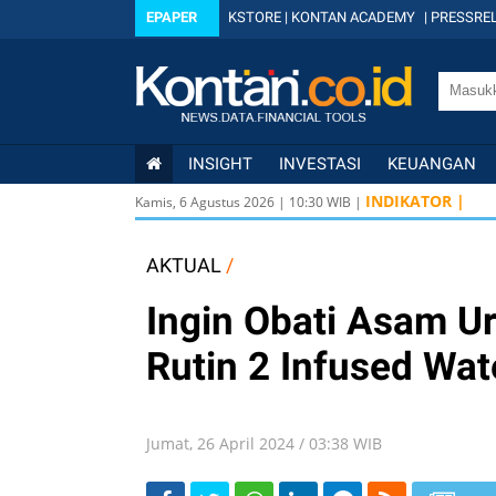
EPAPER
KSTORE
|
KONTAN ACADEMY
|
PRESSREL
INSIGHT
INVESTASI
KEUANGAN
U
INDIKATOR |
Kamis, 6 Agustus 2026
|
10
:
30
WIB |
U
U
AKTUAL
/
Ingin Obati Asam U
Rutin 2 Infused Wate
Jumat, 26 April 2024 / 03:38 WIB