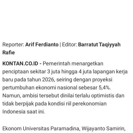
R
G
S
I
O
O
N
N
A
A
L
L
F
I
N
Reporter:
Arif Ferdianto
| Editor:
Barratut Taqiyyah
A
N
Rafie
C
E
KONTAN.CO.ID -
Pemerintah menargetkan
Y
C
penciptaan sekitar 3 juta hingga 4 juta lapangan kerja
A
A
N
R
baru pada tahun 2026, seiring dengan proyeksi
G
I
pertumbuhan ekonomi nasional sebesar 5,4%.
T
T
E
A
Namun, ambisi tersebut dinilai terlalu optimistis dan
R
H
.
U
tidak berpijak pada kondisi riil perekonomian
.
Indonesia saat ini.
.
K
L
E
I
Ekonom Universitas Paramadina, Wijayanto Samirin,
S
F