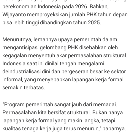
C
L
perekonomian Indonesia pada 2026. Bahkan,
A
E
D
A
Wijayanto memproyeksikan jumlah PHK tahun depan
E
S
M
E
bisa lebih tinggi dibandingkan tahun 2025.
Y
.
I
D
Menurutnya, lemahnya upaya pemerintah dalam
L
K
mengantisipasi gelombang PHK disebabkan oleh
A
I
N
N
kegagalan menyentuh akar permasalahan struktural.
G
E
G
R
Indonesia saat ini dinilai tengah mengalami
A
J
N
A
deindustrialisasi dini dan pergeseran besar ke sektor
A
E
informal, yang menyebabkan lapangan kerja formal
N
M
C
I
semakin terbatas.
E
T
T
E
A
N
"Program pemerintah sangat jauh dari memadai.
K
E
A
Permasalahan kita bersifat struktural. Bukan hanya
P
D
lapangan kerja formal yang makin langka, tetapi
A
V
P
E
kualitas tenaga kerja juga terus menurun," paparnya.
E
R