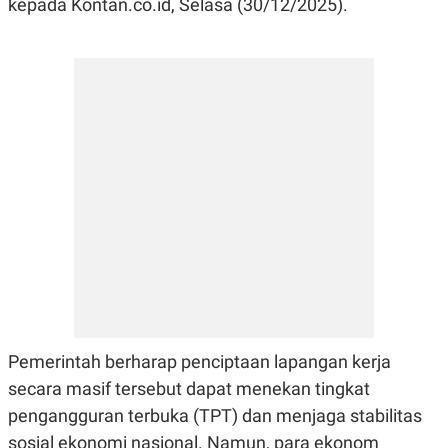
kepada Kontan.co.id, Selasa (30/12/2025).
POLICY
Pemerintah berharap penciptaan lapangan kerja
secara masif tersebut dapat menekan tingkat
pengangguran terbuka (TPT) dan menjaga stabilitas
sosial ekonomi nasional. Namun, para ekonom