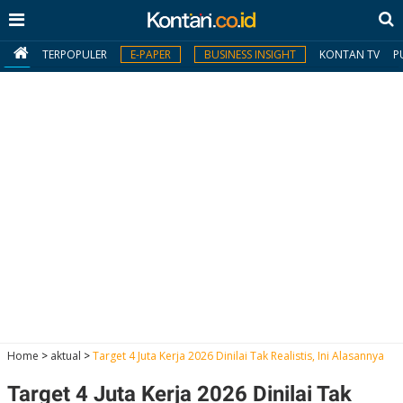
TERPOPULER
E-PAPER
BUSINESS INSIGHT
KONTAN TV
P
MY
KONTAN
Daftar
Masuk
BERITA
I
N
N
A
Home
>
aktual
>
Target 4 Juta Kerja 2026 Dinilai Tak Realistis, Ini Alasannya
V
S
E
I
S
O
Target 4 Juta Kerja 2026 Dinilai Tak
T
N