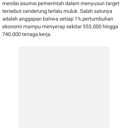
E
E
menilai asumsi pemerintah dalam menyusun target
H
S
A
T
tersebut cenderung terlalu muluk. Salah satunya
T
Y
adalah anggapan bahwa setiap 1% pertumbuhan
A
L
N
E
ekonomi mampu menyerap sekitar 555.000 hingga
E
A
740.000 tenaga kerja.
N
N
G
A
L
L
I
I
S
S
H
I
S
E
K
X
O
E
L
C
O
U
M
T
I
V
E
C
O
R
N