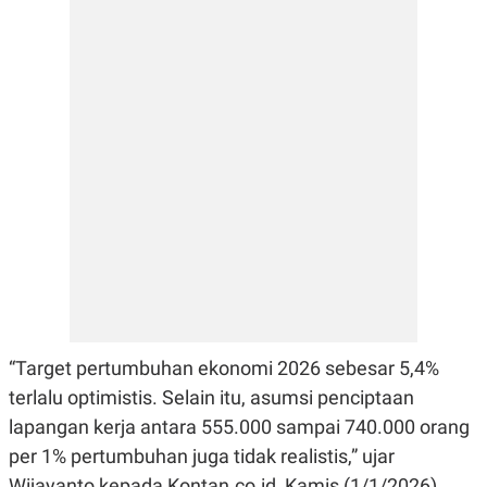
E
R
F
B
O
U
K
S
U
I
S
N
E
S
S
I
N
S
I
G
H
T
S
B
T
E
O
L
“Target pertumbuhan ekonomi 2026 sebesar 5,4%
C
A
K
N
terlalu optimistis. Selain itu, asumsi penciptaan
S
J
lapangan kerja antara 555.000 sampai 740.000 orang
E
A
T
O
per 1% pertumbuhan juga tidak realistis,” ujar
U
N
P
Wijayanto kepada Kontan.co.id, Kamis (1/1/2026).