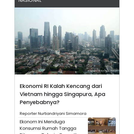
NASIONAL
A
I
S
V
K
E
E
M
E
N
T
E
R
I
A
N
L
E
S
T
Ekonomi RI Kalah Kencang dari
A
R
Vietnam hingga Singapura, Apa
I
Penyebabnya?
KANAL
Reporter Nurtiandriyani Simamora
Ekonom Ini Menduga
P
I
Konsumsi Rumah Tangga
U
M