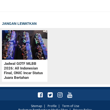
JANGAN LEWATKAN
Jadwal GOTF MLBB
2026: All Indonesian
Final, ONIC Incar Status
Juara Bertahan
Sitemap
|
Profile
|
Term of Use
Pedoman Pemberitaan Media Siber
|
Privacy Policy