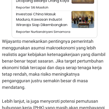
Ditopang Belanja Orang Kaya
S
A
A
G
Reporter Siti Masitoh
T
E
D
S
Investasi China Masuk
A
Madura, Kawasan Industri
T
Wiraraja Siap Dikembangkan
A
K
L
Reporter Nurtiandriyani Simamora
O
I
N
P
Wijayanto menekankan pentingnya pemerintah
T
S
A
U
menggunakan asumsi makroekonomi yang lebih
N
S
realistis agar kebijakan ketenagakerjaan yang diambil
T
V
benar-benar tepat sasaran. Jika target pertumbuhan
ekonomi tidak tercapai dan daya serap tenaga kerja
JARINGAN
tetap rendah, maka risiko meningkatnya
pengangguran justru semakin besar di masa
K
P
O
R
mendatang.
N
E
T
S
A
S
Lebih lanjut, ia juga menyoroti potensi pemutusan
N
R
A
E
hubungan kerja (PHK) yang masih akan membayangi