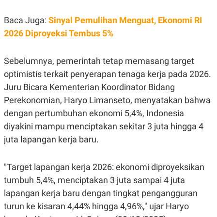
R
T
I
Baca Juga:
Sinyal Pemulihan Menguat, Ekonomi RI
S
I
2026 Diproyeksi Tembus 5%
N
G
K
Sebelumnya, pemerintah tetap memasang target
G
M
optimistis terkait penyerapan tenaga kerja pada 2026.
E
Juru Bicara Kementerian Koordinator Bidang
D
I
Perekonomian, Haryo Limanseto, menyatakan bahwa
A
.
dengan pertumbuhan ekonomi 5,4%, Indonesia
I
D
diyakini mampu menciptakan sekitar 3 juta hingga 4
juta lapangan kerja baru.
SITEMAP
PROFILE
TERM
"Target lapangan kerja 2026: ekonomi diproyeksikan
OF
USE
tumbuh 5,4%, menciptakan 3 juta sampai 4 juta
PEDOMAN
lapangan kerja baru dengan tingkat pengangguran
PEMBERITAAN
SIBER
turun ke kisaran 4,44% hingga 4,96%," ujar Haryo
PRIVACY