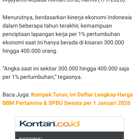
N
S
E
E
W
R
Menurutnya, berdasarkan kinerja ekonomi Indonesia
S
E
dalam beberapa tahun terakhir, kemampuan
S
M
E
O
penciptaan lapangan kerja per 1% pertumbuhan
T
N
U
I
ekonomi saat ini hanya berada di kisaran 300.000
P
A
hingga 400.000 orang.
A
K
D
I
V
L
“Angka saat ini sekitar 300.000 hingga 400.000 saja
A
S
per 1% pertumbuhan,” tegasnya.
K
O
R
P
Baca Juga:
Kompak Turun, Ini Daftar Lengkap Harga
O
BBM Pertamina & SPBU Swasta per 1 Januari 2026
R
A
S
I
K
N
I
A
L
T