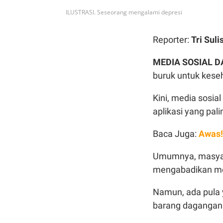
ILUSTRASI. Seseorang mengalami depresi
Reporter:
Tri Suli
MEDIA SOSIAL D
buruk untuk kese
Kini, media sosia
aplikasi yang pal
Baca Juga:
Awas!
Umumnya, masyar
mengabadikan mo
Namun, ada pula 
barang dagangan 