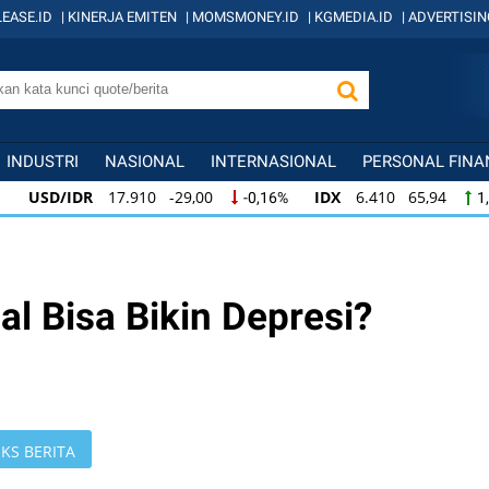
EASE.ID
|
KINERJA EMITEN
|
MOMSMONEY.ID
|
KGMEDIA.ID
|
ADVERTISIN
INDUSTRI
NASIONAL
INTERNASIONAL
PERSONAL FINA
USD/IDR
17.910 -29,00
IDX
6.410 65,94
-0,16%
1,
USD/IDR
17.910 -29,00
IDX
6.410 65,94
-0,16%
1,0
IDX
6.410 65,94
KOMPAS100
845 12,09
1,04%
1,4
l Bisa Bikin Depresi?
KS BERITA