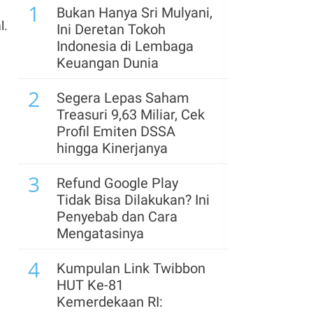
1
Pakistan Bentuk Pakta
Bukan Hanya Sri Mulyani,
Pertahanan di Tengah
l.
Ini Deretan Tokoh
Krisis Timur Tengah
Indonesia di Lembaga
Keuangan Dunia
6
Asing Net Buy Jumbo Rp
2
1,24 Triliun, Cek Saham
Segera Lepas Saham
yang Banyak Diborong di
Treasuri 9,63 Miliar, Cek
Akhir Pekan
Profil Emiten DSSA
hingga Kinerjanya
7
Harga Emas Rebound ke
3
US$ 4.300, Analis
Refund Google Play
Proyeksikan US$ 6.000 di
Tidak Bisa Dilakukan? Ini
Akhir 2026
Penyebab dan Cara
Mengatasinya
8
AS Kehilangan 23.000
4
Pekerjaan pada Juli,
Kumpulan Link Twibbon
Tekanan terhadap The
HUT Ke-81
Fed Menguat
Kemerdekaan RI: