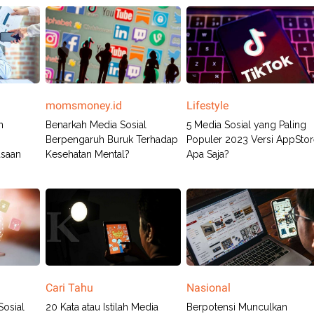
momsmoney.id
Lifestyle
n
Benarkah Media Sosial
5 Media Sosial yang Paling
Berpengaruh Buruk Terhadap
Populer 2023 Versi AppStor
asaan
Kesehatan Mental?
Apa Saja?
Cari Tahu
Nasional
Sosial
20 Kata atau Istilah Media
Berpotensi Munculkan