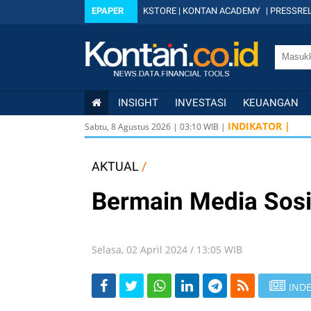
EPAPER
KSTORE
|
KONTAN ACADEMY
|
PRESSREL
INSIGHT
INVESTASI
KEUANGAN
INDIKATOR |
Sabtu, 8 Agustus 2026
|
03
:
10
WIB |
AKTUAL
/
Bermain Media Sosia
Selasa, 02 April 2024 / 13:05 WIB
INDE