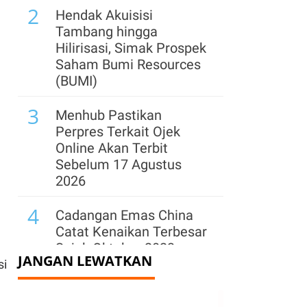
2
Hendak Akuisisi
Tambang hingga
Hilirisasi, Simak Prospek
Saham Bumi Resources
(BUMI)
.
3
Menhub Pastikan
Perpres Terkait Ojek
Online Akan Terbit
Sebelum 17 Agustus
2026
4
Cadangan Emas China
Catat Kenaikan Terbesar
.
Sejak Oktober 2023,
JANGAN LEWATKAN
Capai 76,08 Juta Ons
si
5
Arab Saudi, Turki, dan