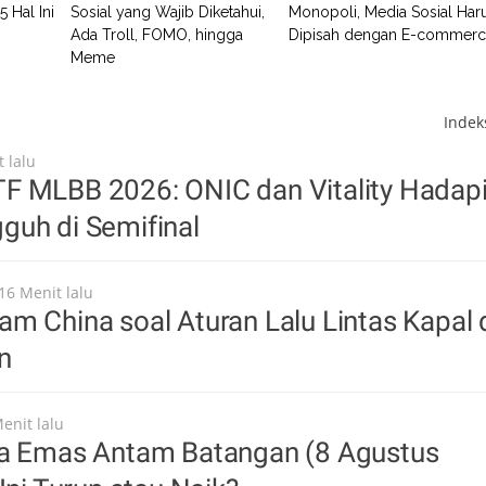
 Hal Ini
Sosial yang Wajib Diketahui,
Monopoli, Media Sosial Har
Ada Troll, FOMO, hingga
Dipisah dengan E-commer
Meme
Inde
t lalu
F MLBB 2026: ONIC dan Vitality Hadap
guh di Semifinal
16 Menit lalu
m China soal Aturan Lalu Lintas Kapal 
n
enit lalu
ga Emas Antam Batangan (8 Agustus