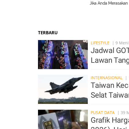
Jika Anda Merasakan 5
TERBARU
LIFESTYLE
| 9 Meni
Jadwal GOT
Lawan Tang
INTERNASIONAL
| 
Taiwan Keca
Selat Taiwa
PUSAT DATA
| 39 M
Grafik Har