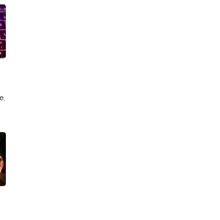
Sepekan Sudah Melejit
6%
e,