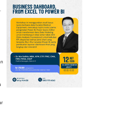
13
k.
IHSG Menguat 1,04% ke
6.409 pada Jumat (7/8),
ISAT, INDY, BUMI Jadi
Top Gainers LQ45
14
Jelang Delisting,
Indointernet (EDGE)
Telah Serap 7,1 Juta
Saham di Harga Rp
an
11.500
15
Wijaya Karya (WIKA)
u
Buka Suara Soal
Rencana Kemenkeu
Ambil Alih Saham
ar
Whoosh