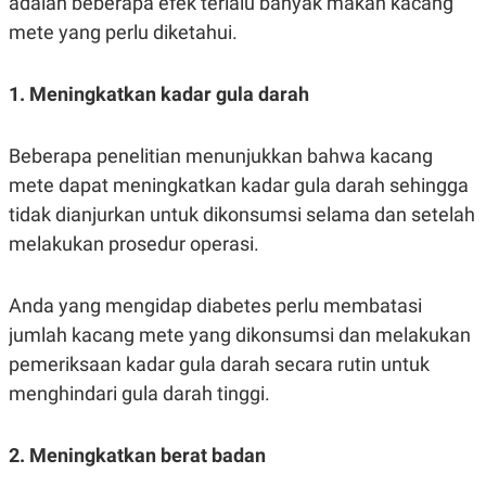
adalah beberapa efek terlalu banyak makan kacang
S
A
A
G
mete yang perlu diketahui.
T
E
D
S
A
1. Meningkatkan kadar gula darah
T
A
K
L
Beberapa penelitian menunjukkan bahwa kacang
O
I
N
P
mete dapat meningkatkan kadar gula darah sehingga
T
S
A
U
tidak dianjurkan untuk dikonsumsi selama dan setelah
N
S
melakukan prosedur operasi.
T
V
Anda yang mengidap diabetes perlu membatasi
JARINGAN
jumlah kacang mete yang dikonsumsi dan melakukan
pemeriksaan kadar gula darah secara rutin untuk
K
P
O
R
menghindari gula darah tinggi.
N
E
T
S
A
S
2. Meningkatkan berat badan
N
R
A
E