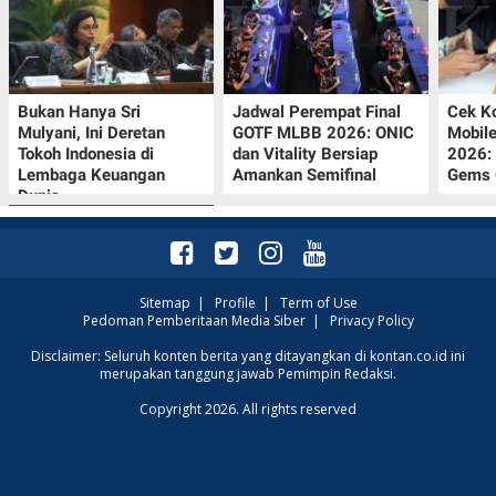
Bukan Hanya Sri
Jadwal Perempat Final
Cek K
Mulyani, Ini Deretan
GOTF MLBB 2026: ONIC
Mobil
Tokoh Indonesia di
dan Vitality Bersiap
2026:
Lembaga Keuangan
Amankan Semifinal
Gems G
Dunia
Sitemap
|
Profile
|
Term of Use
Pedoman Pemberitaan Media Siber
|
Privacy Policy
Promo JSM Superindo
Disclaimer: Seluruh konten berita yang ditayangkan di kontan.co.id ini
merupakan tanggung jawab Pemimpin Redaksi.
7–9 Agustus 2026,
Minyak Goreng
Copyright 2026. All rights reserved
Rp37.900 hingga Buah
Diskon 50%