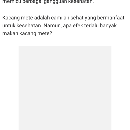
memicu berbagai gangguan kesehatan.
R
G
S
I
O
O
Kacang mete adalah camilan sehat yang bermanfaat
N
N
A
A
untuk kesehatan. Namun, apa efek terlalu banyak
L
L
F
makan kacang mete?
I
N
A
N
C
E
Y
C
A
A
N
R
G
I
T
T
E
A
R
H
.
U
.
.
K
L
E
I
S
F