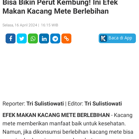
Bisa Bikin Perut Kembung! Ini Efek
A
A
Makan Kacang Mete Berlebihan
S
L
I
K
I
Selasa, 16 April 2024 | 16:15 WIB
E
N
U
D
A
U
Baca di App
N
S
G
T
A
R
N
I
P
I
E
N
L
T
U
E
A
R
N
N
G
A
U
S
Reporter:
Tri Sulistiowati
| Editor:
Tri Sulistiowati
S
I
A
O
EFEK MAKAN KACANG METE BERLEBIHAN
- Kacang
H
N
A
A
mete memberikan manfaat baik untuk kesehatan.
L
Namun, jika dikonsumsi berlebihan kacang mete bisa
P
R
E
E