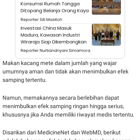
A
I
Konsumsi Rumah Tangga
S
V
Ditopang Belanja Orang Kaya
K
E
E
Reporter Siti Masitoh
M
E
Investasi China Masuk
N
Madura, Kawasan Industri
T
Wiraraja Siap Dikembangkan
E
R
Reporter Nurtiandriyani Simamora
I
A
N
Makan kacang mete dalam jumlah yang wajar
L
umumnya aman dan tidak akan menimbulkan efek
E
samping tertentu.
S
T
A
R
Namun, memakannya secara berlebihan dapat
I
menimbulkan efek samping ringan hingga serius,
khususnya jika Anda memiliki riwayat medis tertentu.
KANAL
Disarikan dari MedicineNet dan WebMD, berikut
P
I
U
M