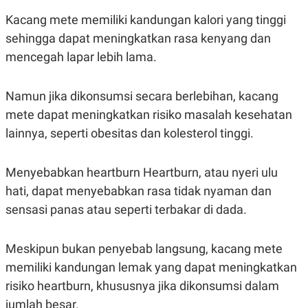
C
L
A
E
Kacang mete memiliki kandungan kalori yang tinggi
D
A
E
S
sehingga dapat meningkatkan rasa kenyang dan
M
E
mencegah lapar lebih lama.
Y
.
I
D
Namun jika dikonsumsi secara berlebihan, kacang
L
K
A
I
mete dapat meningkatkan risiko masalah kesehatan
N
N
G
E
lainnya, seperti obesitas dan kolesterol tinggi.
G
R
A
J
N
A
Menyebabkan heartburn Heartburn, atau nyeri ulu
A
E
N
M
hati, dapat menyebabkan rasa tidak nyaman dan
C
I
sensasi panas atau seperti terbakar di dada.
E
T
T
E
A
N
K
Meskipun bukan penyebab langsung, kacang mete
E
A
memiliki kandungan lemak yang dapat meningkatkan
P
D
A
V
risiko heartburn, khususnya jika dikonsumsi dalam
P
E
jumlah besar.
E
R