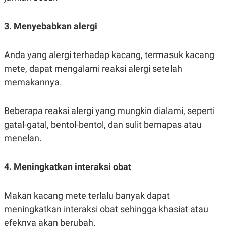
R
T
I
S
3. Menyebabkan alergi
I
N
G
Anda yang alergi terhadap kacang, termasuk kacang
K
G
mete, dapat mengalami reaksi alergi setelah
M
memakannya.
E
D
I
A
Beberapa reaksi alergi yang mungkin dialami, seperti
.
I
gatal-gatal, bentol-bentol, dan sulit bernapas atau
D
menelan.
4. Meningkatkan interaksi obat
SITEMAP
PROFILE
TERM
OF
USE
Makan kacang mete terlalu banyak dapat
PEDOMAN
PEMBERITAAN
meningkatkan interaksi obat sehingga khasiat atau
SIBER
efeknya akan berubah.
PRIVACY