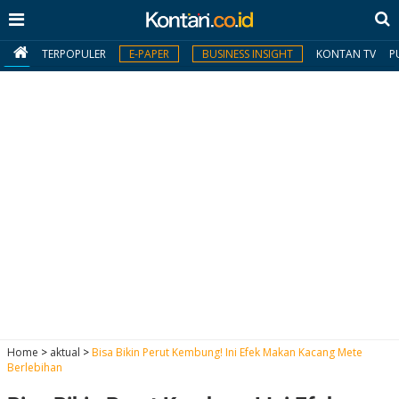
TERPOPULER
E-PAPER
BUSINESS INSIGHT
KONTAN TV
P
MY
KONTAN
Daftar
Masuk
BERITA
I
N
N
A
Home
>
aktual
>
Bisa Bikin Perut Kembung! Ini Efek Makan Kacang Mete
V
S
Berlebihan
E
I
S
O
T
N