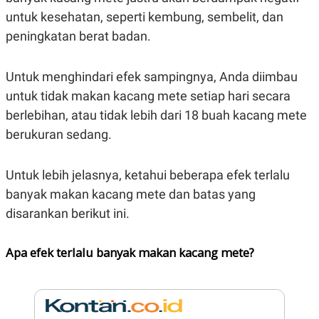
E
R
untuk kesehatan, seperti kembung, sembelit, dan
F
B
peningkatan berat badan.
O
U
K
S
U
I
Untuk menghindari efek sampingnya, Anda diimbau
S
N
E
untuk tidak makan kacang mete setiap hari secara
S
S
berlebihan, atau tidak lebih dari 18 buah kacang mete
I
berukuran sedang.
N
S
I
G
Untuk lebih jelasnya, ketahui beberapa efek terlalu
H
banyak makan kacang mete dan batas yang
T
S
B
disarankan berikut ini.
T
E
O
L
C
A
Apa efek terlalu banyak makan kacang mete?
K
N
S
J
E
A
T
O
U
N
P