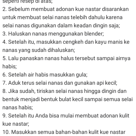
seperti resep di atas;
R
T
I
2. Sebelum membuat adonan kue nastar disarankan
S
untuk membuat selai nanas telebih dahulu karena
I
N
selai nanas digunakan dalam keadan dingin saja;
G
3. Haluskan nanas menggunakan blender;
K
G
4. Setelah itu, masukkan cengkeh dan kayu manis ke
M
nanas yang sudah dihaluskan;
E
D
5. Lalu panaskan nanas halus tersebut sampai airnya
I
A
habis;
.
I
6. Setelah air habis masukkan gula;
D
7. Aduk terus selai nanas dan gunakan api kecil;
8. Jika sudah, tiriskan selai nanas hingga dingin dan
bentuk menjadi bentuk bulat kecil sampai semua selai
SITEMAP
PROFILE
TERM
OF
nanas habis;
USE
9. Setelah itu Anda bisa mulai membuat adonan kulit
PEDOMAN
kue nastar;
PEMBERITAAN
SIBER
10. Masukkan semua bahan-bahan kulit kue nastar
PRIVACY