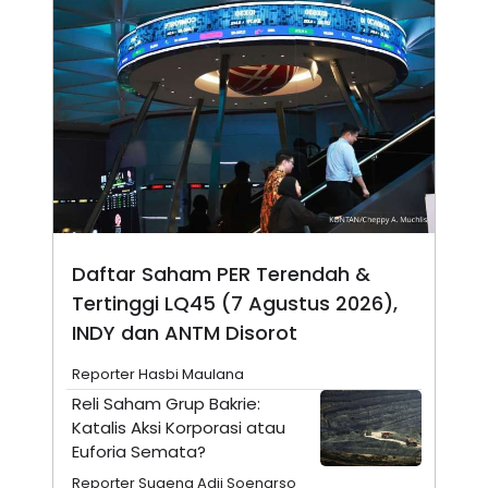
N
S
E
E
W
R
S
E
S
M
E
O
T
N
U
I
P
A
A
K
D
I
V
L
A
S
Daftar Saham PER Terendah &
K
O
Tertinggi LQ45 (7 Agustus 2026),
R
P
INDY dan ANTM Disorot
O
R
Reporter Hasbi Maulana
A
S
Reli Saham Grup Bakrie:
I
Katalis Aksi Korporasi atau
K
N
Euforia Semata?
I
A
L
T
Reporter Sugeng Adji Soenarso