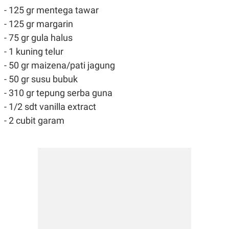
S
A
- 125 gr mentega tawar
A
G
T
E
- 125 gr margarin
D
S
A
- 75 gr gula halus
T
- 1 kuning telur
A
- 50 gr maizena/pati jagung
K
L
O
I
- 50 gr susu bubuk
N
P
T
S
- 310 gr tepung serba guna
A
U
- 1/2 sdt vanilla extract
N
S
T
- 2 cubit garam
V
JARINGAN
K
P
O
R
N
E
T
S
A
S
N
R
A
E