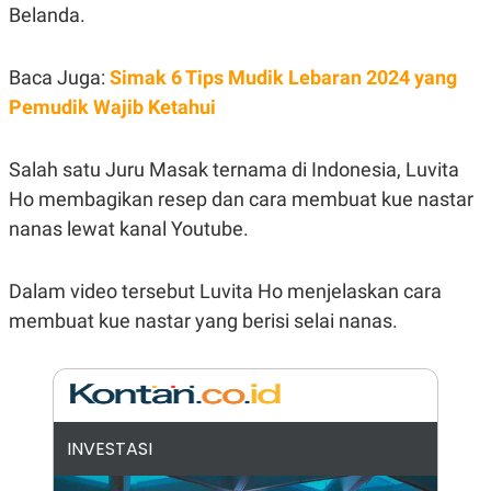
E
Belanda.
R
F
B
O
U
Baca Juga:
Simak 6 Tips Mudik Lebaran 2024 yang
K
S
U
I
Pemudik Wajib Ketahui
S
N
E
S
Salah satu Juru Masak ternama di Indonesia, Luvita
S
I
Ho membagikan resep dan cara membuat kue nastar
N
nanas lewat kanal Youtube.
S
I
G
H
Dalam video tersebut Luvita Ho menjelaskan cara
T
membuat kue nastar yang berisi selai nanas.
S
B
T
E
O
L
C
A
K
N
S
J
E
A
INVESTASI
T
O
U
N
P