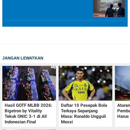
JANGAN LEWATKAN
Hasil GOTF MLBB 2026:
Daftar 10 Pesepak Bola
Aturan
Bigetron by Vitality
Terkaya Sepanjang
Pemba
Tekuk ONIC 3-1 di All
Masa: Ronaldo Ungguli
Harus 
Indonesian Final
Messi