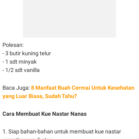
C
L
A
E
D
A
E
S
M
E
Y
.
I
D
Polesan:
L
K
A
I
- 3 butir kuning telur
N
N
G
E
- 1 sdt minyak
G
R
A
J
- 1/2 sdt vanilla
N
A
A
E
N
M
Baca Juga:
8 Manfaat Buah Cermai Untuk Kesehatan
C
I
E
T
yang Luar Biasa, Sudah Tahu?
T
E
A
N
K
Cara Membuat Kue Nastar Nanas
E
A
P
D
A
V
1. Siap bahan-bahan untuk membuat kue nastar
P
E
E
R