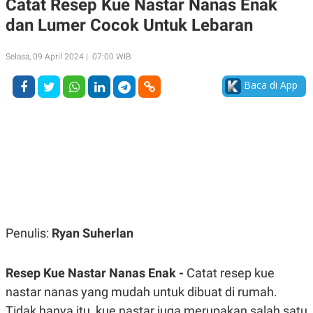
Catat Resep Kue Nastar Nanas Enak
A
A
dan Lumer Cocok Untuk Lebaran
S
L
I
K
I
Selasa, 09 April 2024 | 07:00 WIB
E
N
U
D
A
U
Baca di App
N
S
G
T
A
R
N
I
P
I
E
N
L
T
U
E
A
R
N
N
G
A
U
S
Penulis:
Ryan Suherlan
S
I
A
O
H
N
A
A
Resep Kue Nastar Nanas Enak -
Catat resep kue
L
nastar nanas yang mudah untuk dibuat di rumah.
P
R
Tidak hanya itu, kue nastar juga merupakan salah satu
E
E