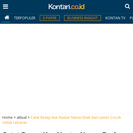
TERPOPULER
E-PAPER
BUSINESS INSIGHT
KONTAN TV
P
MY
KONTAN
Daftar
Masuk
BERITA
I
N
N
A
Home
>
aktual
>
Catat Resep Kue Nastar Nanas Enak dan Lumer Cocok
V
S
Untuk Lebaran
E
I
S
O
T
N