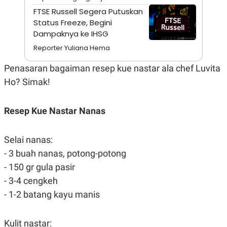
A
I
FTSE Russell Segera Putuskan
S
V
K
E
Status Freeze, Begini
E
Dampaknya ke IHSG
M
E
Reporter Yuliana Hema
N
T
Penasaran bagaiman resep kue nastar ala chef Luvita
E
R
Ho? Simak!
I
A
N
Resep Kue Nastar Nanas
L
E
S
T
Selai nanas:
A
- 3 buah nanas, potong-potong
R
I
- 150 gr gula pasir
- 3-4 cengkeh
KANAL
- 1-2 batang kayu manis
P
I
U
M
Kulit nastar: