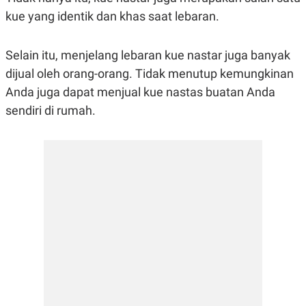
R
G
kue yang identik dan khas saat lebaran.
S
I
O
O
N
N
A
A
Selain itu, menjelang lebaran kue nastar juga banyak
L
L
dijual oleh orang-orang. Tidak menutup kemungkinan
F
I
Anda juga dapat menjual kue nastas buatan Anda
N
A
sendiri di rumah.
N
C
E
Y
C
A
A
N
R
G
I
T
T
E
A
R
H
.
U
.
.
K
L
E
I
S
F