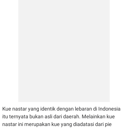
E
E
H
S
A
T
T
Y
A
L
N
E
E
A
N
N
G
A
L
L
I
I
S
S
H
I
S
E
K
X
O
E
L
C
O
U
M
T
I
V
E
Kue nastar yang identik dengan lebaran di Indonesia
C
O
itu ternyata bukan asli dari daerah. Melainkan kue
R
nastar ini merupakan kue yang diadatasi dari pie
N